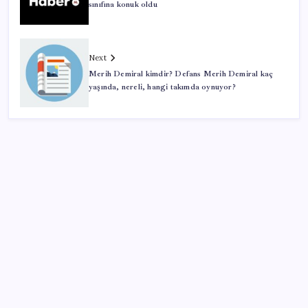
sınıfına konuk oldu
Next
Merih Demiral kimdir? Defans Merih Demiral kaç
yaşında, nereli, hangi takımda oynuyor?
SON YAZILAR
Beklenen veri geldi: Altın uçuşa geçti
Özgür Özel’den Le Monde’a çarpıcı yazı: ‘Bu sürecin