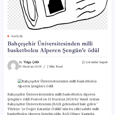
SAĞLIK
Bahçeşehir Üniversitesinden milli
basketbolcu Alperen Şengün’e ödül
Bahçeşehir
By
Tolga Çelik
yorumlar kapalı
Üniversitesinden
13 Haziran 2026
2 Min Read
milli
basketbolcu
Alperen
Şengün’e
ödül
için
Bahçeşehir Üniversitesinden milli basketbolcu Alperen
Şengün’e ödül Posted on 13 Haziran 2026 by Yusuf Arslan
Bahçeşehir Üniversitesinin (BAU) geleneksel hale gelen ”
Türkiye ‘ye Değer Katanlar Ödülü”nün bu yılki sahibi milli
basketbolcu Alperen Şengün oldu. BAU Güney Kampüs