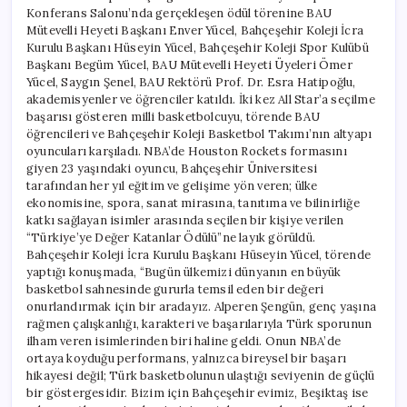
Konferans Salonu’nda gerçekleşen ödül törenine BAU
Mütevelli Heyeti Başkanı Enver Yücel, Bahçeşehir Koleji İcra
Kurulu Başkanı Hüseyin Yücel, Bahçeşehir Koleji Spor Kulübü
Başkanı Begüm Yücel, BAU Mütevelli Heyeti Üyeleri Ömer
Yücel, Saygın Şenel, BAU Rektörü Prof. Dr. Esra Hatipoğlu,
akademisyenler ve öğrenciler katıldı. İki kez All Star’a seçilme
başarısı gösteren milli basketbolcuyu, törende BAU
öğrencileri ve Bahçeşehir Koleji Basketbol Takımı’nın altyapı
oyuncuları karşıladı. NBA’de Houston Rockets formasını
giyen 23 yaşındaki oyuncu, Bahçeşehir Üniversitesi
tarafından her yıl eğitim ve gelişime yön veren; ülke
ekonomisine, spora, sanat mirasına, tanıtıma ve bilinirliğe
katkı sağlayan isimler arasında seçilen bir kişiye verilen
“Türkiye’ye Değer Katanlar Ödülü”ne layık görüldü.
Bahçeşehir Koleji İcra Kurulu Başkanı Hüseyin Yücel, törende
yaptığı konuşmada, “Bugün ülkemizi dünyanın en büyük
basketbol sahnesinde gururla temsil eden bir değeri
onurlandırmak için bir aradayız. Alperen Şengün, genç yaşına
rağmen çalışkanlığı, karakteri ve başarılarıyla Türk sporunun
ilham veren isimlerinden biri haline geldi. Onun NBA’de
ortaya koyduğu performans, yalnızca bireysel bir başarı
hikayesi değil; Türk basketbolunun ulaştığı seviyenin de güçlü
bir göstergesidir. Bizim için Bahçeşehir evimiz, Beşiktaş ise