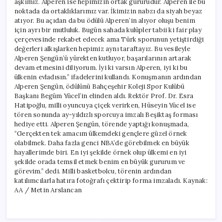
aşkımız. Alperen ise hepimizin ortak gururudur. Alperen ile bu
noktada da ortaklıklarımız var. İkimizin nabzı da siyah beyaz
atıyor. Bu açıdan da bu ödülü Alperen’in alıyor oluşu benim
için ayrı bir mutluluk. Bugün sahada kulüpler tabii ki fair play
çerçevesinde rekabet edecek ama Türk sporunun yetiştirdiği
değerleri alkışlarken hepimiz aynı taraftayız. Bu vesileyle
Alperen Şengün’ü yürekten kutluyor, başarılarının artarak
devam etmesini diliyorum. İyi ki varsın Alperen, iyi ki bu
ülkenin evladısın.” ifadelerini kullandı. Konuşmanın ardından
Alperen Şengün, ödülünü Bahçeşehir Koleji Spor Kulübü
Başkanı Begüm Yücel’in elinden aldı. Rektör Prof. Dr. Esra
Hatipoğlu, milli oyuncuya çiçek verirken, Hüseyin Yücel ise
tören sonunda ay-yıldızlı sporcuya imzalı Beşiktaş forması
hediye etti. Alperen Şengün, törende yaptığı konuşmada,
“Gerçekten tek amacım ülkemdeki gençlere güzel örnek
olabilmek. Daha fazla genci NBA’de görebilmek en büyük
hayallerimde biri. En iyi şekilde örnek olup ülkemi en iyi
şekilde orada temsil etmek benim en büyük gururum ve
görevim.” dedi. Milli basketbolcu, törenin ardından
katılımcılarla hatıra fotoğrafı çektirip forma imzaladı. Kaynak:
AA / Metin Arslancan