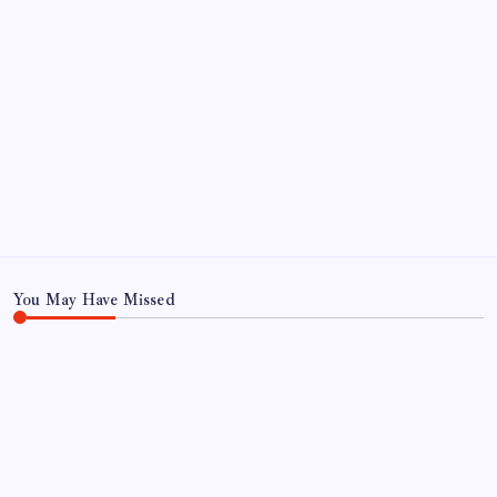
Fatma Kaplan Hürriyet’ten ‘AKP’ye geçecek’
iddialarına net yanıt: ‘AKP’ye geçeceğime paşa paşa
yatarım’
İnsandan daha ağır kuş: Gökyüzünün 72 kiloluk devi
Sayaç
You May Have Missed