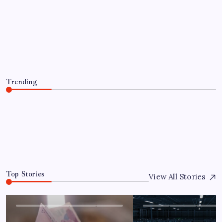
SAĞLIK
İl içi mazeret atamaları açıklandı
By
Tolga Çelik
5 Ağustos 2026
Trending
İl içi mazeret atamaları açıklandı
5 Ağustos 2026
0
Top Stories
View All Stories