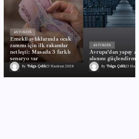
4
STORIES
Emekli aylıklarında ocak
zammı için ilk rakamlar
4
STORIES
netleşti: Masada 3 farklı
Avrupa’dan yapay z
senaryo var
alanını güçlendirme
By
Tolga Çelik
23 Haziran 2026
By
Tolga Çelik
23 Hazi