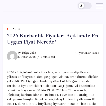
Skip
to
content
HABER
2026 Kurbanlık Fiyatları Açıklandı: En
Uygun Fiyat Nerede?
2026
By
Tolga Çelik
yorumlar kapalı
Kurbanlık
27 Nisan 2026
1 Min Read
Fiyatları
Açıklandı:
En
2026 yılı için kurbanlık fiyatları, artan yem maliyetleri ve
Uygun
yüksek enflasyon nedeniyle geçen yıla nazaran önemli ölçüde
Fiyat
Nerede?
yükseldi. Türkiye genelinde fiyatlar farklılık gösterse de,
için
ortalama fiyat aralıkları belli oldu. Geçtiğimiz yıl İstanbul’da
büyükbaş hayvanlar 90 bin TL ile 250 bin TL arasında,
küçükbaş kurbanlıklar ise 10 bin TL ile 25 bin TL aralığında
satışa sunulmuştu. Bu yıl ise küçükbaş kurban fiyatlarının 18
bin TL ile 45 bin TL, büyükbaş fiyatlarının ise 140 bin TL ile