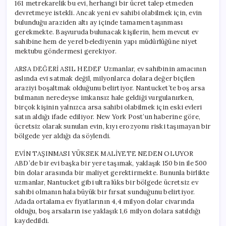
161 metrekarelik bu evi, herhangi bir ücret talep etmeden
devretmeye istekli. Ancak yeni ev sahibi olabilmek için, evin
bulunduğu araziden altı ay içinde tamamen taşınması
gerekmekte. Başvuruda bulunacak kişilerin, hem mevcut ev
sahibine hem de yerel belediyenin yapı müdürlüğüne niyet
mektubu göndermesi gerekiyor.
ARSA DEĞERİ ASIL HEDEF Uzmanlar, ev sahibinin amacının
aslında evi satmak değil, milyonlarca dolara değer biçilen
araziyi boşaltmak olduğunu belirtiyor. Nantucket’te boş arsa
bulmanın neredeyse imkansız hale geldiği vurgulanırken,
birçok kişinin yalnızca arsa sahibi olabilmek için eski evleri
satın aldığı ifade ediliyor. New York Post’un haberine göre,
ücretsiz olarak sunulan evin, kıyı erozyonu riski taşımayan bir
bölgede yer aldığı da söylendi.
EVİN TAŞINMASI YÜKSEK MALİYETE NEDEN OLUYOR
ABD’de bir evi başka bir yere taşımak, yaklaşık 150 bin ile 500
bin dolar arasında bir maliyet gerektirmekte. Bununla birlikte
uzmanlar, Nantucket gibi ultra lüks bir bölgede ücretsiz ev
sahibi olmanın hala büyük bir fırsat sunduğunu belirtiyor.
Adada ortalama ev fiyatlarının 4,4 milyon dolar civarında
olduğu, boş arsaların ise yaklaşık 1,6 milyon dolara satıldığı
kaydedildi.