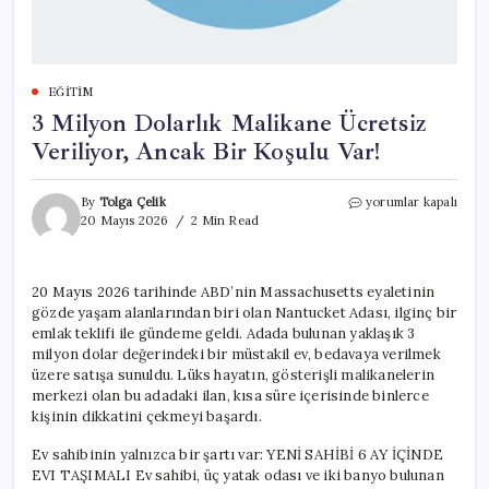
EĞITIM
3 Milyon Dolarlık Malikane Ücretsiz
Veriliyor, Ancak Bir Koşulu Var!
3
By
Tolga Çelik
yorumlar kapalı
Milyon
20 Mayıs 2026
2 Min Read
Dolarlık
Malikane
Ücretsiz
20 Mayıs 2026 tarihinde ABD’nin Massachusetts eyaletinin
Veriliyor,
gözde yaşam alanlarından biri olan Nantucket Adası, ilginç bir
Ancak
Bir
emlak teklifi ile gündeme geldi. Adada bulunan yaklaşık 3
Koşulu
milyon dolar değerindeki bir müstakil ev, bedavaya verilmek
Var!
üzere satışa sunuldu. Lüks hayatın, gösterişli malikanelerin
için
merkezi olan bu adadaki ilan, kısa süre içerisinde binlerce
kişinin dikkatini çekmeyi başardı.
Ev sahibinin yalnızca bir şartı var: YENİ SAHİBİ 6 AY İÇİNDE
EVI TAŞIMALI Ev sahibi, üç yatak odası ve iki banyo bulunan