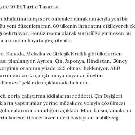
Yeni
Gümrük
Vergisi:
in ithalatına karşı sert önlemler almak amacıyla yeni bir
Yüzde
Bu yeni düzenlemenin, 60 ülkenin ihracatını etkileyerek ek
10
i belirtiliyor. Henüz resmi olarak yürürlüğe girmeyen bu
Ek
Tarife
 ardından hayata geçirilebilir.
Tasarısı
için
e, Kanada, Meksika ve Birleşik Krallık gibi ülkelerden
ası planlanıyor. Ayrıca, Çin, Japonya, Hindistan, Güney
k verginin oranının yüzde 12.5 olması bekleniyor. ABD
larımızın zorla çalıştırmaya dayanan üretim
dilemez” şeklinde açıklamada bulundu.
ek, zorla çalıştırma iddialarını reddetti. Çin Dışişleri
ların yaptırımlar yerine müzakere yoluyla çözülmesi
ygulamalarının olmadığını açıkladı. Mao, bu suçlamaların
erin küresel ticaret üzerindeki baskıyı artırabileceği