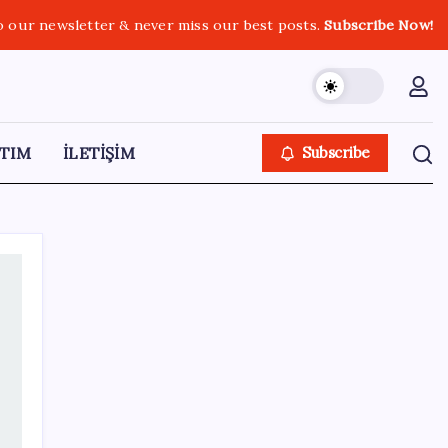
o our newsletter & never miss our best posts.
Subscribe Now!
TIM
İLETİŞİM
Subscribe
SON YAZILAR
Trabzon’da dev yatırım hamlesi