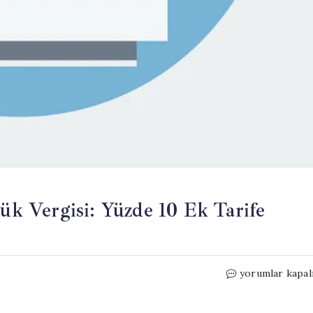
k Vergisi: Yüzde 10 Ek Tarife
ABD’den
yorumlar kapal
60
Ülkeye