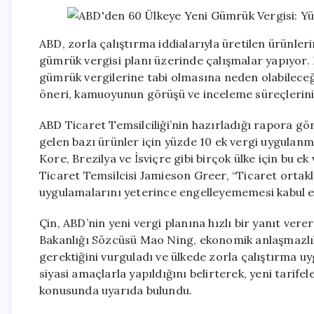
ABD, zorla çalıştırma iddialarıyla üretilen ürünler
gümrük vergisi planı üzerinde çalışmalar yapıyor. 
gümrük vergilerine tabi olmasına neden olabileceğ
öneri, kamuoyunun görüşü ve inceleme süreçlerinin
ABD Ticaret Temsilciliği’nin hazırladığı rapora gör
gelen bazı ürünler için yüzde 10 ek vergi uygulanm
Kore, Brezilya ve İsviçre gibi birçok ülke için bu e
Ticaret Temsilcisi Jamieson Greer, “Ticaret ortak
uygulamalarını yeterince engelleyememesi kabul e
Çin, ABD’nin yeni vergi planına hızlı bir yanıt verer
Bakanlığı Sözcüsü Mao Ning, ekonomik anlaşmazlık
gerektiğini vurguladı ve ülkede zorla çalıştırma u
siyasi amaçlarla yapıldığını belirterek, yeni tarifel
konusunda uyarıda bulundu.