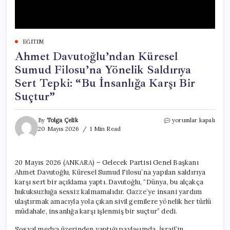
EĞITIM
Ahmet Davutoğlu’ndan Küresel
Sumud Filosu’na Yönelik Saldırıya
Sert Tepki: “Bu İnsanlığa Karşı Bir
Suçtur”
Ahmet
By
Tolga Çelik
yorumlar kapalı
Davutoğlu’ndan
20 Mayıs 2026
1 Min Read
Küresel
Sumud
Filosu’na
20 Mayıs 2026 (ANKARA) – Gelecek Partisi Genel Başkanı
Yönelik
Ahmet Davutoğlu, Küresel Sumud Filosu’na yapılan saldırıya
Saldırıya
Sert
karşı sert bir açıklama yaptı. Davutoğlu, “Dünya, bu alçakça
Tepki:
hukuksuzluğa sessiz kalmamalıdır. Gazze’ye insani yardım
“Bu
ulaştırmak amacıyla yola çıkan sivil gemilere yönelik her türlü
İnsanlığa
müdahale, insanlığa karşı işlenmiş bir suçtur” dedi.
Karşı
Bir
Sosyal medya üzerinden yaptığı paylaşımda, İsrail’in