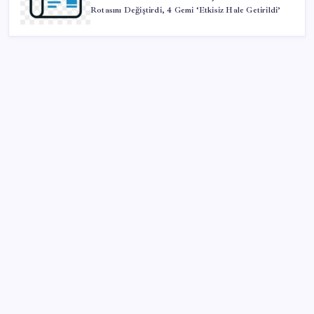
Rotasını Değiştirdi, 4 Gemi ‘Etkisiz Hale Getirildi’
SON YAZILAR
İYİ Parti’den ‘çerçeve yasa’ hamlesi: Komisyon’dan
canlı yayın açtı
BDDK’den tasarruf finansman şirketlerine yeni
düzenleme
Beklenen veri geldi: Altın uçuşa geçti
Özgür Özel’den Le Monde’a çarpıcı yazı: ‘Bu sürecin