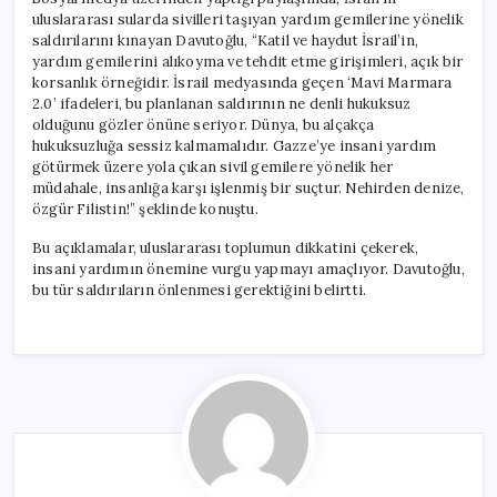
Suçtur”
uluslararası sularda sivilleri taşıyan yardım gemilerine yönelik
için
saldırılarını kınayan Davutoğlu, “Katil ve haydut İsrail’in,
yardım gemilerini alıkoyma ve tehdit etme girişimleri, açık bir
korsanlık örneğidir. İsrail medyasında geçen ‘Mavi Marmara
2.0’ ifadeleri, bu planlanan saldırının ne denli hukuksuz
olduğunu gözler önüne seriyor. Dünya, bu alçakça
hukuksuzluğa sessiz kalmamalıdır. Gazze’ye insani yardım
götürmek üzere yola çıkan sivil gemilere yönelik her
müdahale, insanlığa karşı işlenmiş bir suçtur. Nehirden denize,
özgür Filistin!” şeklinde konuştu.
Bu açıklamalar, uluslararası toplumun dikkatini çekerek,
insani yardımın önemine vurgu yapmayı amaçlıyor. Davutoğlu,
bu tür saldırıların önlenmesi gerektiğini belirtti.