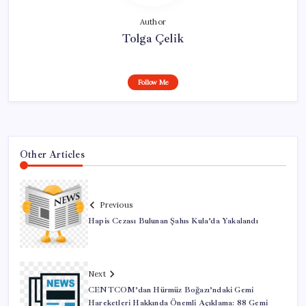
Author
Tolga Çelik
Follow Me
Other Articles
Previous
Hapis Cezası Bulunan Şahıs Kula’da Yakalandı
Next
CENTCOM’dan Hürmüz Boğazı’ndaki Gemi
Hareketleri Hakkında Önemli Açıklama: 88 Gemi