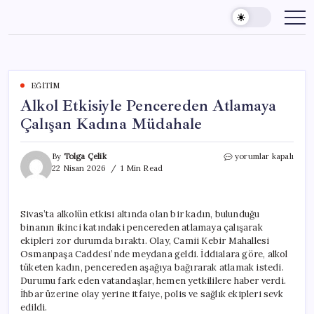
Skip
to
content
EĞITIM
Alkol Etkisiyle Pencereden Atlamaya
Çalışan Kadına Müdahale
Alkol
By
Tolga Çelik
yorumlar kapalı
Etkisiyle
22 Nisan 2026
1 Min Read
Pencereden
Atlamaya
Çalışan
Sivas’ta alkolün etkisi altında olan bir kadın, bulunduğu
Kadına
binanın ikinci katındaki pencereden atlamaya çalışarak
Müdahale
için
ekipleri zor durumda bıraktı. Olay, Camii Kebir Mahallesi
Osmanpaşa Caddesi’nde meydana geldi. İddialara göre, alkol
tüketen kadın, pencereden aşağıya bağırarak atlamak istedi.
Durumu fark eden vatandaşlar, hemen yetkililere haber verdi.
İhbar üzerine olay yerine itfaiye, polis ve sağlık ekipleri sevk
edildi.