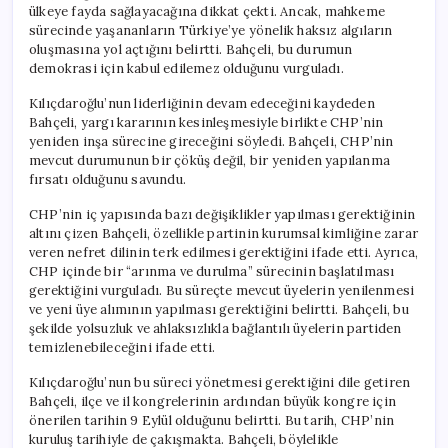
ülkeye fayda sağlayacağına dikkat çekti. Ancak, mahkeme
sürecinde yaşananların Türkiye’ye yönelik haksız algıların
oluşmasına yol açtığını belirtti. Bahçeli, bu durumun
demokrasi için kabul edilemez olduğunu vurguladı.
Kılıçdaroğlu’nun liderliğinin devam edeceğini kaydeden
Bahçeli, yargı kararının kesinleşmesiyle birlikte CHP’nin
yeniden inşa sürecine gireceğini söyledi. Bahçeli, CHP’nin
mevcut durumunun bir çöküş değil, bir yeniden yapılanma
fırsatı olduğunu savundu.
CHP’nin iç yapısında bazı değişiklikler yapılması gerektiğinin
altını çizen Bahçeli, özellikle partinin kurumsal kimliğine zarar
veren nefret dilinin terk edilmesi gerektiğini ifade etti. Ayrıca,
CHP içinde bir “arınma ve durulma” sürecinin başlatılması
gerektiğini vurguladı. Bu süreçte mevcut üyelerin yenilenmesi
ve yeni üye alımının yapılması gerektiğini belirtti. Bahçeli, bu
şekilde yolsuzluk ve ahlaksızlıkla bağlantılı üyelerin partiden
temizlenebileceğini ifade etti.
Kılıçdaroğlu’nun bu süreci yönetmesi gerektiğini dile getiren
Bahçeli, ilçe ve il kongrelerinin ardından büyük kongre için
önerilen tarihin 9 Eylül olduğunu belirtti. Bu tarih, CHP’nin
kuruluş tarihiyle de çakışmakta. Bahçeli, böylelikle