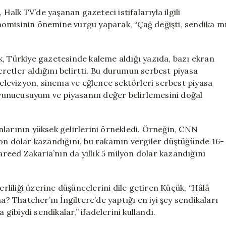
Üzerine
 Halk TV’de yaşanan gazeteci istifalarıyla ilgili
Düşüncelerini
nomisinin önemine vurgu yaparak, “Çağ değişti, sendika m
Paylaştı:
“Sendikalar
Geçmişte
k, Türkiye gazetesinde kaleme aldığı yazıda, bazı ekran
Kaldı”
etler aldığını belirtti. Bu durumun serbest piyasa
için
Televizyon, sinema ve eğlence sektörleri serbest piyasa
savunucusuyum ve piyasanın değer belirlemesini doğal
nlarının yüksek gelirlerini örnekledi. Örneğin, CNN
yon dolar kazandığını, bu rakamın vergiler düştüğünde 16-
Fareed Zakaria’nın da yıllık 5 milyon dolar kazandığını
erliliği üzerine düşüncelerini dile getiren Küçük, “Hâlâ
a? Thatcher’ın İngiltere’de yaptığı en iyi şey sendikaları
 gibiydi sendikalar,” ifadelerini kullandı.