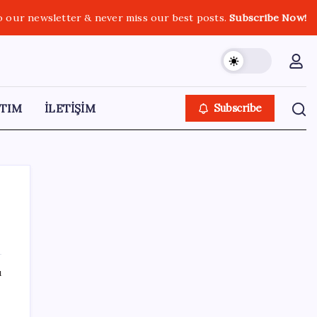
o our newsletter & never miss our best posts.
Subscribe Now!
TIM
İLETİŞİM
Subscribe
SON YAZILAR
ı
İl içi mazeret atamaları açıklandı