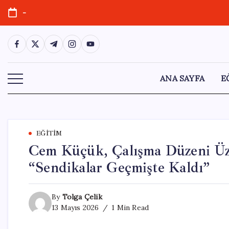
Skip
-
to
content
https://www.facebook.com/
https://twitter.com/
https://t.me/
https://www.instagram.com/
https://youtube.com/
ANA SAYFA
E
EĞITIM
Cem Küçük, Çalışma Düzeni Üze
“Sendikalar Geçmişte Kaldı”
By
Tolga Çelik
13 Mayıs 2026
1 Min Read