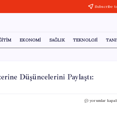
Subscribe t
ĞİTİM
EKONOMİ
SAĞLIK
TEKNOLOJİ
TANI
rine Düşüncelerini Paylaştı:
Cem
yorumlar kapal
Küçük,
Çalışma
Düzeni