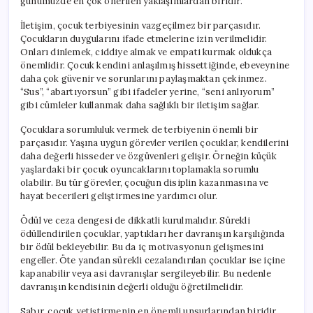
günümüzde en çok önerilen yaklaşımlardan biridir.
İletişim, çocuk terbiyesinin vazgeçilmez bir parçasıdır.
Çocukların duygularını ifade etmelerine izin verilmelidir.
Onları dinlemek, ciddiye almak ve empati kurmak oldukça
önemlidir. Çocuk kendini anlaşılmış hissettiğinde, ebeveynine
daha çok güvenir ve sorunlarını paylaşmaktan çekinmez.
“Sus”, “abartıyorsun” gibi ifadeler yerine, “seni anlıyorum”
gibi cümleler kullanmak daha sağlıklı bir iletişim sağlar.
Çocuklara sorumluluk vermek de terbiyenin önemli bir
parçasıdır. Yaşına uygun görevler verilen çocuklar, kendilerini
daha değerli hisseder ve özgüvenleri gelişir. Örneğin küçük
yaşlardaki bir çocuk oyuncaklarını toplamakla sorumlu
olabilir. Bu tür görevler, çocuğun disiplin kazanmasına ve
hayat becerileri geliştirmesine yardımcı olur.
Ödül ve ceza dengesi de dikkatli kurulmalıdır. Sürekli
ödüllendirilen çocuklar, yaptıkları her davranışın karşılığında
bir ödül bekleyebilir. Bu da iç motivasyonun gelişmesini
engeller. Öte yandan sürekli cezalandırılan çocuklar ise içine
kapanabilir veya asi davranışlar sergileyebilir. Bu nedenle
davranışın kendisinin değerli olduğu öğretilmelidir.
Sabır, çocuk yetiştirmenin en önemli unsurlarından biridir.