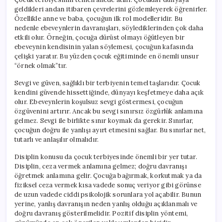
geldikleri andan itibaren çevrelerini gözlemleyerek öğrenirler.
Özellikle anne ve baba, çocuğun ilk rol modelleridir. Bu
nedenle ebeveynlerin davranışları, söylediklerinden çok daha
etkili olur. Örneğin, çocuğa dürüst olmayı öğütleyen bir
ebeveynin kendisinin yalan söylemesi, çocuğun kafasında
çelişki yaratır. Bu yüzden çocuk eğitiminde en önemli unsur
“örnek olmak”tır.
Sevgi ve güven, sağlıklı bir terbiyenin temel taşlarıdır. Çocuk
kendini güvende hissettiğinde, dünyayı keşfetmeye daha açık
olur. Ebeveynlerin koşulsuz sevgi göstermesi, çocuğun
özgüvenini artırır. Ancak bu sevgi sınırsız özgürlük anlamına
gelmez. Sevgi ile birlikte sınır koymak da gerekir. Sınırlar,
çocuğun doğru ile yanlışı ayırt etmesini sağlar. Bu sınırlar net,
tutarlı ve anlaşılır olmalıdır.
Disiplin konusu da çocuk terbiyesinde önemli bir yer tutar.
Disiplin, ceza vermek anlamına gelmez; doğru davranışı
öğretmek anlamına gelir. Çocuğa bağırmak, korkutmak ya da
fiziksel ceza vermek kısa vadede sonuç veriyor gibi görünse
de uzun vadede ciddi psikolojik sorunlara yol açabilir. Bunun
yerine, yanlış davranışın neden yanlış olduğu açıklanmalı ve
doğru davranış gösterilmelidir. Pozitif disiplin yöntemi,