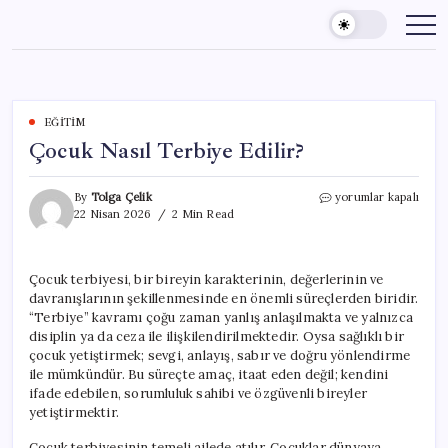
Skip
to
content
EĞITIM
Çocuk Nasıl Terbiye Edilir?
Çocuk
By
Tolga Çelik
yorumlar kapalı
Nasıl
22 Nisan 2026
2 Min Read
Terbiye
Edilir?
için
Çocuk terbiyesi, bir bireyin karakterinin, değerlerinin ve
davranışlarının şekillenmesinde en önemli süreçlerden biridir.
“Terbiye” kavramı çoğu zaman yanlış anlaşılmakta ve yalnızca
disiplin ya da ceza ile ilişkilendirilmektedir. Oysa sağlıklı bir
çocuk yetiştirmek; sevgi, anlayış, sabır ve doğru yönlendirme
ile mümkündür. Bu süreçte amaç, itaat eden değil; kendini
ifade edebilen, sorumluluk sahibi ve özgüvenli bireyler
yetiştirmektir.
Çocuk terbiyesinin temeli ailede atılır. Çocuklar dünyaya