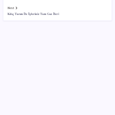
Next
Kılıç Tarım İle İşleriniz Tam Gaz İleri
SON YAZILAR
Trabzon’da dev yatırım hamlesi
İl içi mazeret atamaları açıklandı
Emekli aylıklarında ocak zammı için ilk rakamlar
netleşti: Masada 3 farklı senaryo var
5.1 milyon emekliye 3552 TL fark ödemesi