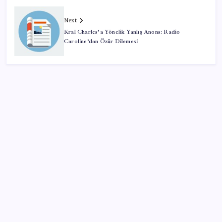
Next
Kral Charles’a Yönelik Yanlış Anons: Radio
Caroline’dan Özür Dilemesi
SON YAZILAR
İYİ Parti’den ‘çerçeve yasa’ hamlesi: Komisyon’dan
canlı yayın açtı
BDDK’den tasarruf finansman şirketlerine yeni
düzenleme