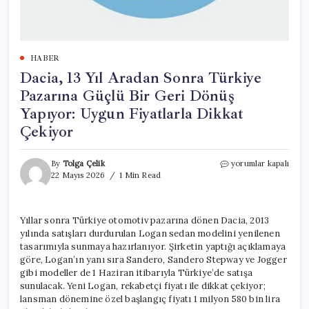
HABER
Dacia, 13 Yıl Aradan Sonra Türkiye
Pazarına Güçlü Bir Geri Dönüş
Yapıyor: Uygun Fiyatlarla Dikkat
Çekiyor
Dacia,
By
Tolga Çelik
yorumlar kapalı
13
22 Mayıs 2026
1 Min Read
Yıl
Aradan
Sonra
Yıllar sonra Türkiye otomotiv pazarına dönen Dacia, 2013
Türkiye
yılında satışları durdurulan Logan sedan modelini yenilenen
Pazarına
Güçlü
tasarımıyla sunmaya hazırlanıyor. Şirketin yaptığı açıklamaya
Bir
göre, Logan’ın yanı sıra Sandero, Sandero Stepway ve Jogger
Geri
gibi modeller de 1 Haziran itibarıyla Türkiye’de satışa
Dönüş
sunulacak. Yeni Logan, rekabetçi fiyatı ile dikkat çekiyor;
Yapıyor:
lansman dönemine özel başlangıç fiyatı 1 milyon 580 bin lira
Uygun