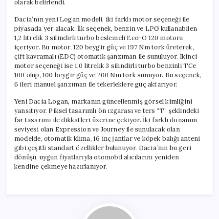
olarak belirlendi.
Fiyatlarla
Dikkat
Dacia’nın yeni Logan modeli, iki farklı motor seçeneği ile
Çekiyor
piyasada yer alacak. İlk seçenek, benzin ve LPG kullanabilen
için
1,2 litrelik 3 silindirli turbo beslemeli Eco-G 120 motoru
içeriyor. Bu motor, 120 beygir güç ve 197 Nm tork üreterek,
çift kavramalı (EDC) otomatik şanzıman ile sunuluyor. İkinci
motor seçeneği ise 1,0 litrelik 3 silindirli turbo benzinli TCe
100 olup, 100 beygir güç ve 200 Nm tork sunuyor. Bu seçenek,
6 ileri manuel şanzıman ile tekerleklere güç aktarıyor.
Yeni Dacia Logan, markanın güncellenmiş görsel kimliğini
yansıtıyor. Piksel tasarımlı ön ızgarası ve ters “T” şeklindeki
far tasarımı ile dikkatleri üzerine çekiyor. İki farklı donanım
seviyesi olan Expression ve Journey ile sunulacak olan
modelde, otomatik klima, 16 inç jantlar ve köpek balığı anteni
gibi çeşitli standart özellikler bulunuyor. Dacia’nın bu geri
dönüşü, uygun fiyatlarıyla otomobil alıcılarını yeniden
kendine çekmeye hazırlanıyor.