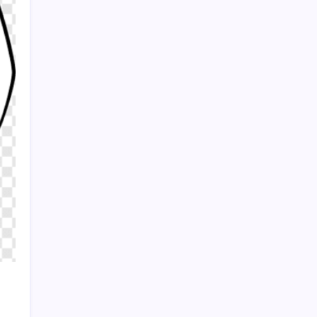
Trabzon’da dev yatırım hamlesi
Sayaç