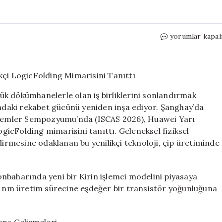
Huawei,
yorumlar kapal
1.4
nm
İşlemci
Teknolojisi
ve
k dökümhanelerle olan iş birliklerini sonlandırmak
Yenilikçi
ındaki rekabet gücünü yeniden inşa ediyor. Şanghay’da
LogicFolding
istemler Sempozyumu’nda (ISCAS 2026), Huawei Yarı
Mimarisini
Tanıttı
ogicFolding mimarisini tanıttı. Geleneksel fiziksel
için
rmesine odaklanan bu yenilikçi teknoloji, çip üretiminde
nbaharında yeni bir Kirin işlemci modelini piyasaya
.4 nm üretim sürecine eşdeğer bir transistör yoğunluğuna
ns Gelişmeleri