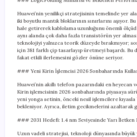
Huawei’nin yenilikçi stratejisinin temelinde yer a
iki boyutlu mantık bloklarının sınırlarını aşıyor. Bu 
hale getirerek kablolama uzunluğunu önemli ölçüde 
aynı alanda çok daha fazla transistörün yer alması
teknolojiyi yalnızca teorik düzeyde bırakmıyor; son 
için 381 farklı çip tasarlayıp üretmeyi başardı. Bu
fakat etkili ilerlemesini gözler önüne seriyor.
### Yeni Kirin İşlemcisi 2026 Sonbaharında Kulla
Huawei’nin akıllı telefon pazarındaki en heyecan v
Kirin işlemcisinin 2026 sonbaharında piyasaya sür
yeni yonga setinin, önceki nesil işlemcilere kıyasla
bekleniyor. Ayrıca, iletim gecikmelerini azaltarak 
### 2031 Hedefi: 1.4 nm Seviyesinde Yarı İletken 
Uzun vadeli stratejisi, teknoloji dünyasında büyü