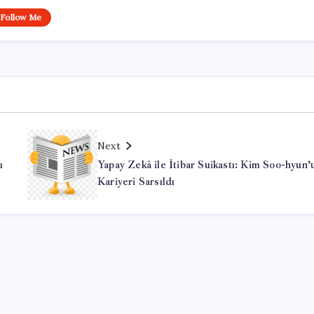
Follow Me
Next
ı
Yapay Zekâ ile İtibar Suikastı: Kim Soo-hyun’
Kariyeri Sarsıldı
Office Lisans Satın Al