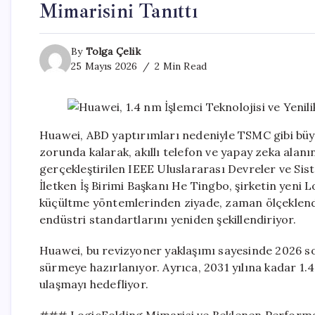
Mimarisini Tanıttı
By
Tolga Çelik
25 Mayıs 2026
2 Min Read
Huawei, ABD yaptırımları nedeniyle TSMC gibi büyü
zorunda kalarak, akıllı telefon ve yapay zeka alan
gerçekleştirilen IEEE Uluslararası Devreler ve S
İletken İş Birimi Başkanı He Tingbo, şirketin yeni L
küçültme yöntemlerinden ziyade, zaman ölçeklendi
endüstri standartlarını yeniden şekillendiriyor.
Huawei, bu revizyoner yaklaşımı sayesinde 2026 so
sürmeye hazırlanıyor. Ayrıca, 2031 yılına kadar 1
ulaşmayı hedefliyor.
### LogicFolding Mimarisi ve Beklenen Performa