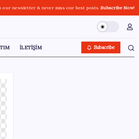
o our newsletter & never miss our best posts.
Subscribe Now!
TIM
İLETİŞİM
Subscribe
SON YAZILAR
İYİ Parti’den ‘çerçeve yasa’ hamlesi:
Komisyon’dan canlı yayın açtı