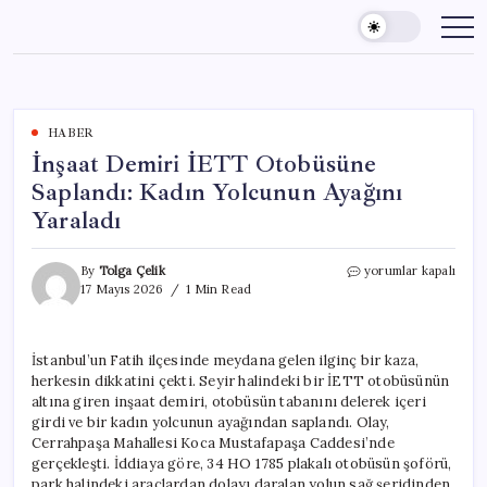
Skip
to
content
HABER
İnşaat Demiri İETT Otobüsüne
Saplandı: Kadın Yolcunun Ayağını
Yaraladı
İnşaat
By
Tolga Çelik
yorumlar kapalı
Demiri
17 Mayıs 2026
1 Min Read
İETT
Otobüsüne
Saplandı:
İstanbul’un Fatih ilçesinde meydana gelen ilginç bir kaza,
Kadın
herkesin dikkatini çekti. Seyir halindeki bir İETT otobüsünün
Yolcunun
Ayağını
altına giren inşaat demiri, otobüsün tabanını delerek içeri
Yaraladı
girdi ve bir kadın yolcunun ayağından saplandı. Olay,
için
Cerrahpaşa Mahallesi Koca Mustafapaşa Caddesi’nde
gerçekleşti. İddiaya göre, 34 HO 1785 plakalı otobüsün şoförü,
park halindeki araçlardan dolayı daralan yolun sağ şeridinden