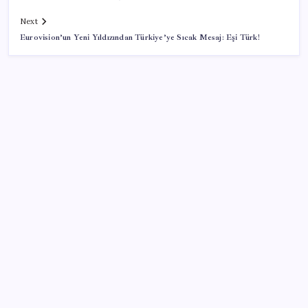
Next
Eurovision’un Yeni Yıldızından Türkiye’ye Sıcak Mesaj: Eşi Türk!
SON YAZILAR
İYİ Parti’den ‘çerçeve yasa’ hamlesi: Komisyon’dan
canlı yayın açtı
BDDK’den tasarruf finansman şirketlerine yeni
düzenleme
Beklenen veri geldi: Altın uçuşa geçti