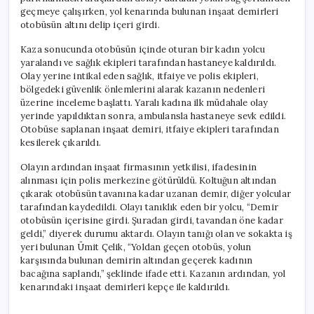
geçmeye çalışırken, yol kenarında bulunan inşaat demirleri
otobüsün altını delip içeri girdi.
Kaza sonucunda otobüsün içinde oturan bir kadın yolcu
yaralandı ve sağlık ekipleri tarafından hastaneye kaldırıldı.
Olay yerine intikal eden sağlık, itfaiye ve polis ekipleri,
bölgedeki güvenlik önlemlerini alarak kazanın nedenleri
üzerine inceleme başlattı. Yaralı kadına ilk müdahale olay
yerinde yapıldıktan sonra, ambulansla hastaneye sevk edildi.
Otobüse saplanan inşaat demiri, itfaiye ekipleri tarafından
kesilerek çıkarıldı.
Olayın ardından inşaat firmasının yetkilisi, ifadesinin
alınması için polis merkezine götürüldü. Koltuğun altından
çıkarak otobüsün tavanına kadar uzanan demir, diğer yolcular
tarafından kaydedildi. Olayı tanıklık eden bir yolcu, “Demir
otobüsün içerisine girdi. Şuradan girdi, tavandan öne kadar
geldi,” diyerek durumu aktardı. Olayın tanığı olan ve sokakta iş
yeri bulunan Ümit Çelik, “Yoldan geçen otobüs, yolun
karşısında bulunan demirin altından geçerek kadının
bacağına saplandı,” şeklinde ifade etti. Kazanın ardından, yol
kenarındaki inşaat demirleri kepçe ile kaldırıldı.