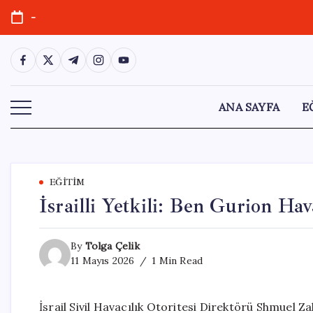
Skip
-
to
content
https://www.facebook.com/
https://twitter.com/
https://t.me/
https://www.instagram.com/
https://youtube.com/
ANA SAYFA
E
EĞITIM
İsrailli Yetkili: Ben Gurion Ha
By
Tolga Çelik
11 Mayıs 2026
1 Min Read
İsrail Sivil Havacılık Otoritesi Direktörü Shmuel Z