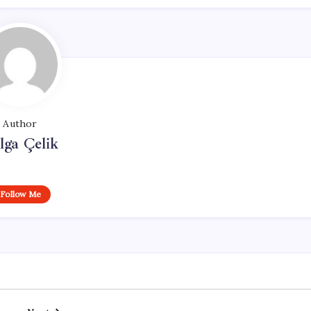
Author
lga Çelik
Follow Me