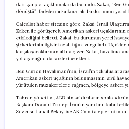
dair çarpıcı açıklamalarda bulundu. Zakai, “Ben G
dönüştü” ifadelerini kullanarak, bu durumun yerel h
Calcalist haber sitesine göre, Zakai, İsrail Ulaş
Zaken ile görüşerek, Amerikan askerî uçaklarının art
etkilediğini belirtti. Zakai, bu durumun yerel hava
şirketlerinin ilgisini azalttığını vurguladı. Uçakla
karşılaşacaklarının altını çizen Zakai, havalimanınd
yol açacağını da sözlerine ekledi.
Ben Gurion Havalimanı’nın, İsrail’in tek uluslarar
Amerikan askeri uçağının bulunmasının, sivil havacılı
yürütülen müzakerelere rağmen, bölgeye askeri yı
Tahran yönetimi, ABD’nin saldırıların sonlandırılm
Başkanı Donald Trump, İran’ın yanıtını “kabul edile
Sözcüsü İsmail Bekayi ise ABD’nin taleplerini mantık