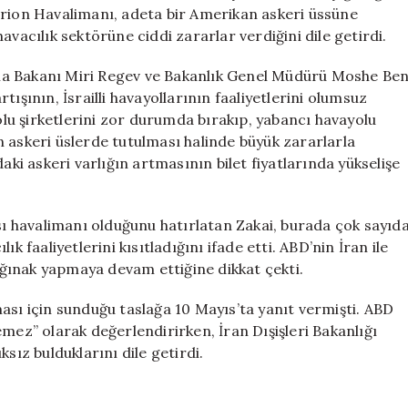
Askeri
urion Havalimanı, adeta bir Amerikan askeri üssüne
Üs
avacılık sektörüne ciddi zararlar verdiğini dile getirdi.
Haline
Geldi
tırma Bakanı Miri Regev ve Bakanlık Genel Müdürü Moshe Be
için
ışının, İsrailli havayollarının faaliyetlerini olumsuz
yolu şirketlerini zor durumda bırakıp, yabancı havayolu
rın askeri üslerde tutulması halinde büyük zararlarla
aki askeri varlığın artmasının bilet fiyatlarında yükselişe
ası havalimanı olduğunu hatırlatan Zakai, burada çok sayıd
k faaliyetlerini kısıtladığını ifade etti. ABD’nin İran ile
ğınak yapmaya devam ettiğine dikkat çekti.
ası için sunduğu taslağa 10 Mayıs’ta yanıt vermişti. ABD
mez” olarak değerlendirirken, İran Dışişleri Bakanlığı
sız bulduklarını dile getirdi.