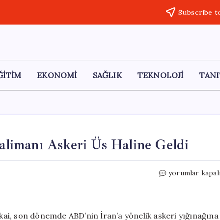
Subscribe t
ĞİTİM
EKONOMİ
SAĞLIK
TEKNOLOJİ
TANI
valimanı Askeri Üs Haline Geldi
İsrailli
yorumlar kapal
Yetkili:
Ben
Gurion
Havalimanı
akai, son dönemde ABD’nin İran’a yönelik askeri yığınağına