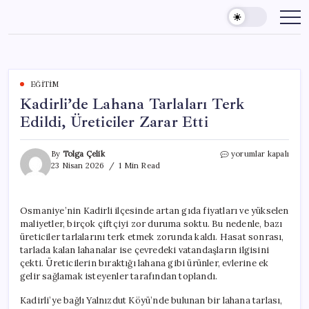
Skip
to
content
EĞITIM
Kadirli’de Lahana Tarlaları Terk
Edildi, Üreticiler Zarar Etti
Kadirli’de
By
Tolga Çelik
yorumlar kapalı
Lahana
23 Nisan 2026
1 Min Read
Tarlaları
Terk
Edildi,
Osmaniye’nin Kadirli ilçesinde artan gıda fiyatları ve yükselen
Üreticiler
maliyetler, birçok çiftçiyi zor duruma soktu. Bu nedenle, bazı
Zarar
Etti
üreticiler tarlalarını terk etmek zorunda kaldı. Hasat sonrası,
için
tarlada kalan lahanalar ise çevredeki vatandaşların ilgisini
çekti. Üreticilerin bıraktığı lahana gibi ürünler, evlerine ek
gelir sağlamak isteyenler tarafından toplandı.
Kadirli’ye bağlı Yalnızdut Köyü’nde bulunan bir lahana tarlası,