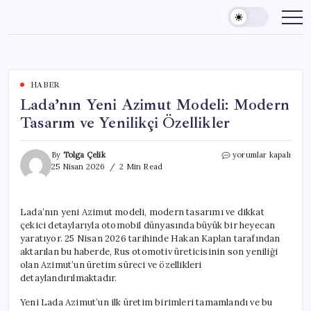
Skip
to
content
HABER
Lada’nın Yeni Azimut Modeli: Modern
Tasarım ve Yenilikçi Özellikler
Lada’nın
By
Tolga Çelik
yorumlar kapalı
Yeni
25 Nisan 2026
2 Min Read
Azimut
Modeli:
Modern
Lada’nın yeni Azimut modeli, modern tasarımı ve dikkat
Tasarım
çekici detaylarıyla otomobil dünyasında büyük bir heyecan
ve
Yenilikçi
yaratıyor. 25 Nisan 2026 tarihinde Hakan Kaplan tarafından
Özellikler
aktarılan bu haberde, Rus otomotiv üreticisinin son yeniliği
için
olan Azimut’un üretim süreci ve özellikleri
detaylandırılmaktadır.
Yeni Lada Azimut’un ilk üretim birimleri tamamlandı ve bu