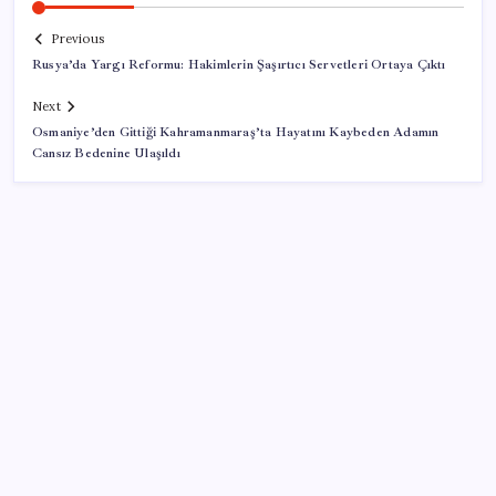
Previous
Rusya’da Yargı Reformu: Hakimlerin Şaşırtıcı Servetleri Ortaya Çıktı
Next
Osmaniye’den Gittiği Kahramanmaraş’ta Hayatını Kaybeden Adamın
Cansız Bedenine Ulaşıldı
SON YAZILAR
İYİ Parti’den ‘çerçeve yasa’ hamlesi: Komisyon’dan
canlı yayın açtı