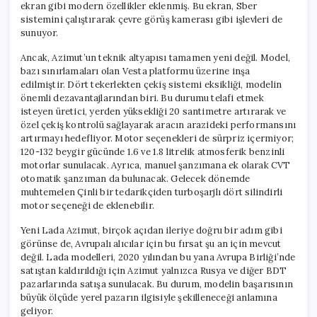
ekran gibi modern özellikler eklenmiş. Bu ekran, Sber
sistemini çalıştırarak çevre görüş kamerası gibi işlevleri de
sunuyor.
Ancak, Azimut’un teknik altyapısı tamamen yeni değil. Model,
bazı sınırlamaları olan Vesta platformu üzerine inşa
edilmiştir. Dört tekerlekten çekiş sistemi eksikliği, modelin
önemli dezavantajlarından biri. Bu durumu telafi etmek
isteyen üretici, yerden yüksekliği 20 santimetre artırarak ve
özel çekiş kontrolü sağlayarak aracın arazideki performansını
artırmayı hedefliyor. Motor seçenekleri de sürpriz içermiyor;
120-132 beygir gücünde 1.6 ve 1.8 litrelik atmosferik benzinli
motorlar sunulacak. Ayrıca, manuel şanzımana ek olarak CVT
otomatik şanzıman da bulunacak. Gelecek dönemde
muhtemelen Çinli bir tedarikçiden turboşarjlı dört silindirli
motor seçeneği de eklenebilir.
Yeni Lada Azimut, birçok açıdan ileriye doğru bir adım gibi
görünse de, Avrupalı alıcılar için bu fırsat şu an için mevcut
değil. Lada modelleri, 2020 yılından bu yana Avrupa Birliği’nde
satıştan kaldırıldığı için Azimut yalnızca Rusya ve diğer BDT
pazarlarında satışa sunulacak. Bu durum, modelin başarısının
büyük ölçüde yerel pazarın ilgisiyle şekilleneceği anlamına
geliyor.