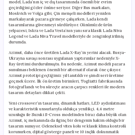
model, Lada’nın iç ve dış tasarımında önemli bir evrim
geçirdiğini gözler önüne seriyor. Diğer Rus markaları,
Moskvich ve Volga gibi, Çin menşeli modelleri yeniden
markalayarak pazara girmeye çalışırken, Lada kendi
tasarımlarına güvenmeyi sürdürüyor. Günümüzde ürün
yelpazesi, Iskra ve Lada Vesta’nın yanı sıra klasik Lada Niva
Legend ve Lada Niva Travel modelleriyle de zenginleştirilmiş
durumda.
Azimut, daha önce üretilen Lada X-Ray’in yerini alacak. Rusya-
Ukrayna savaşı sonrası uygulanan yaptırımlar nedeniyle X-
Ray üretimi durdurulmuştu. Bu nedenle, Azimut modeli pazara
sunulması beklenen önemli bir alternatif olarak öne çıkıyor.
Azimut prototipi geçtiğimiz yıl tanıtıldı ve şimdi seri üretime
geçmek üzere. İlk ön üretim birimleri, Togliatti fabrikasında
fotoğraflandı ve bu süreçte aracın çarpıcı renkleri ile modern
tasarım detayları dikkat çekti.
Yeni crossover’ın tasarımı, dinamik hatları, LED aydınlatması
ve karakteristik unsurlarıyla oldukça yenilikçi. 4,4 metre
uzunluğu ile Suzuki S-Cross modelinden biraz daha büyük olan
Azimut, iç mekanında da ilginç bir dengenin hakim olduğu bir
tasarım sunuyor. Geleneksel vites kolu ve klasik klima kontrolü
korunurken, dijital gösterge paneli ve 10 inçlik dokunmatik