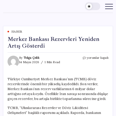
Skip
to
content
HABER
Merkez Bankası Rezervleri Yeniden
Artış Gösterdi
Merkez
By
Tolga Çelik
yorumlar kapalı
Bankası
14 Mayıs 2026
1 Min Read
Rezervleri
Yeniden
Artış
Türkiye Cumhuriyet Merkez Bankası’nın (TCMB) döviz
Gösterdi
rezervlerinde önemli bir yükseliş kaydedildi. Son veriler,
için
Merkez Bankası’nın rezerv varlıklarının 6 milyar dolar
arttığını ortaya koydu. Özellikle İran savaşı sonrasında düşüşe
geçen rezervler, bu artışla birlikte toparlanma sürecine girdi.
TCMB, “Uluslararası Rezervler ve Döviz Likiditesi
Gelişmeleri” başlıklı raporunu açıkladı. Raporda, bankanın