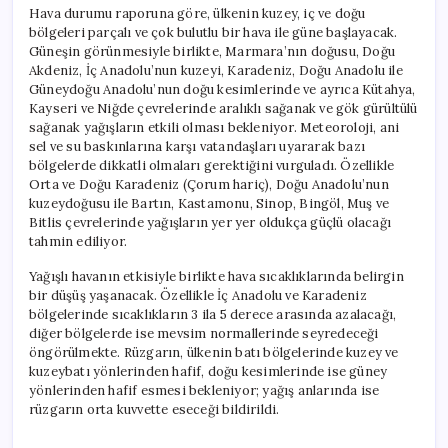
Hava durumu raporuna göre, ülkenin kuzey, iç ve doğu
bölgeleri parçalı ve çok bulutlu bir hava ile güne başlayacak.
Güneşin görünmesiyle birlikte, Marmara’nın doğusu, Doğu
Akdeniz, İç Anadolu’nun kuzeyi, Karadeniz, Doğu Anadolu ile
Güneydoğu Anadolu’nun doğu kesimlerinde ve ayrıca Kütahya,
Kayseri ve Niğde çevrelerinde aralıklı sağanak ve gök gürültülü
sağanak yağışların etkili olması bekleniyor. Meteoroloji, ani
sel ve su baskınlarına karşı vatandaşları uyararak bazı
bölgelerde dikkatli olmaları gerektiğini vurguladı. Özellikle
Orta ve Doğu Karadeniz (Çorum hariç), Doğu Anadolu’nun
kuzeydoğusu ile Bartın, Kastamonu, Sinop, Bingöl, Muş ve
Bitlis çevrelerinde yağışların yer yer oldukça güçlü olacağı
tahmin ediliyor.
Yağışlı havanın etkisiyle birlikte hava sıcaklıklarında belirgin
bir düşüş yaşanacak. Özellikle İç Anadolu ve Karadeniz
bölgelerinde sıcaklıkların 3 ila 5 derece arasında azalacağı,
diğer bölgelerde ise mevsim normallerinde seyredeceği
öngörülmekte. Rüzgarın, ülkenin batı bölgelerinde kuzey ve
kuzeybatı yönlerinden hafif, doğu kesimlerinde ise güney
yönlerinden hafif esmesi bekleniyor; yağış anlarında ise
rüzgarın orta kuvvette eseceği bildirildi.