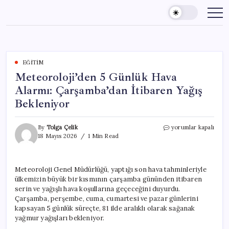
Skip
to
content
EĞITIM
Meteoroloji’den 5 Günlük Hava
Alarmı: Çarşamba’dan İtibaren Yağış
Bekleniyor
Meteoroloji’den
By
Tolga Çelik
yorumlar kapalı
5
18 Mayıs 2026
1 Min Read
Günlük
Hava
Alarmı:
Meteoroloji Genel Müdürlüğü, yaptığı son hava tahminleriyle
Çarşamba’dan
ülkemizin büyük bir kısmının çarşamba gününden itibaren
İtibaren
Yağış
serin ve yağışlı hava koşullarına geçeceğini duyurdu.
Bekleniyor
Çarşamba, perşembe, cuma, cumartesi ve pazar günlerini
için
kapsayan 5 günlük süreçte, 81 ilde aralıklı olarak sağanak
yağmur yağışları bekleniyor.