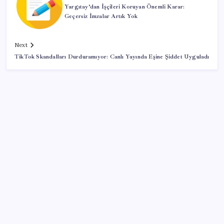
Yargıtay’dan İşçileri Koruyan Önemli Karar:
Geçersiz İmzalar Artık Yok
Next
TikTok Skandalları Durduramıyor: Canlı Yayında Eşine Şiddet Uyguladı
SON YAZILAR
İYİ Parti’den ‘çerçeve yasa’ hamlesi: Komisyon’dan
canlı yayın açtı
BDDK’den tasarruf finansman şirketlerine yeni