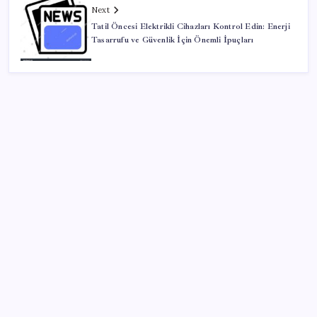
Next
Tatil Öncesi Elektrikli Cihazları Kontrol Edin: Enerji
Tasarrufu ve Güvenlik İçin Önemli İpuçları
SON YAZILAR
İl içi mazeret atamaları açıklandı
Emekli aylıklarında ocak zammı için ilk rakamlar
netleşti: Masada 3 farklı senaryo var
5.1 milyon emekliye 3552 TL fark ödemesi