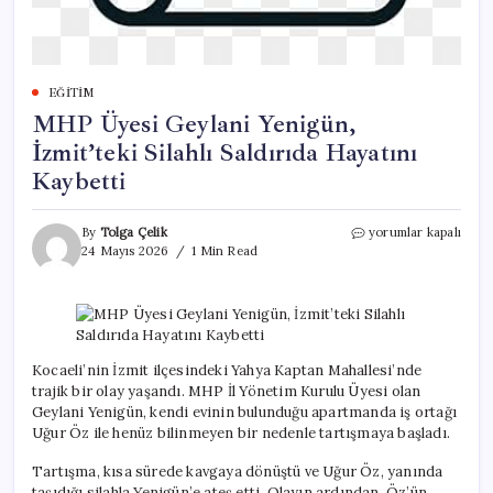
EĞITIM
MHP Üyesi Geylani Yenigün,
İzmit’teki Silahlı Saldırıda Hayatını
Kaybetti
MHP
By
Tolga Çelik
yorumlar kapalı
Üyesi
24 Mayıs 2026
1 Min Read
Geylani
Yenigün,
İzmit’teki
Silahlı
Saldırıda
Hayatını
Kocaeli’nin İzmit ilçesindeki Yahya Kaptan Mahallesi’nde
Kaybetti
trajik bir olay yaşandı. MHP İl Yönetim Kurulu Üyesi olan
için
Geylani Yenigün, kendi evinin bulunduğu apartmanda iş ortağı
Uğur Öz ile henüz bilinmeyen bir nedenle tartışmaya başladı.
Tartışma, kısa sürede kavgaya dönüştü ve Uğur Öz, yanında
taşıdığı silahla Yenigün’e ateş etti. Olayın ardından, Öz’ün