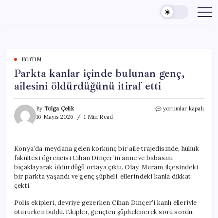
Skip
to
content
EĞITIM
Parkta kanlar içinde bulunan genç,
ailesini öldürdüğünü itiraf etti
Parkta
By
Tolga Çelik
yorumlar kapalı
kanlar
16 Mayıs 2026
1 Min Read
içinde
bulunan
genç,
Konya’da meydana gelen korkunç bir aile trajedisinde, hukuk
ailesini
fakültesi öğrencisi Cihan Dinçer’in anne ve babasını
öldürdüğünü
itiraf
bıçaklayarak öldürdüğü ortaya çıktı. Olay, Meram ilçesindeki
etti
bir parkta yaşandı ve genç şüpheli, ellerindeki kanla dikkat
için
çekti.
Polis ekipleri, devriye gezerken Cihan Dinçer’i kanlı elleriyle
otururken buldu. Ekipler, gençten şüphelenerek soru sordu.