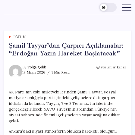
Skip
to
content
EĞITIM
Şamil Tayyar’dan Çarpıcı Açıklamalar:
“Erdoğan Yazın Hareket Başlatacak”
Şamil
By
Tolga Çelik
yorumlar kapalı
Tayyar’dan
17 Mayıs 2026
1 Min Read
Çarpıcı
Açıklamalar:
“Erdoğan
AK Parti’nin eski milletvekillerinden Şamil Tayyar, sosyal
Yazın
medya aracılığıyla parti içindeki gelişmelere dair çarpıcı
Hareket
Başlatacak”
iddialarda bulundu. Tayyar, 7 ve 8 Temmuz tarihlerinde
için
gerçekleştirilecek NATO zirvesinin ardından Türkiye’nin
siyasi sahnesinde önemli gelişmelerin yaşanacağına dikkat
çekti.
Ankara’daki siyasi atmosferin oldukça hareketli olduğunu