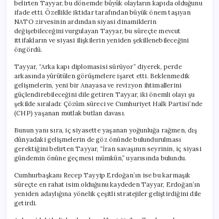
belirten Tayyar, bu dönemde büyük olayların kapıda olduğunu
ifade etti. Özellikle iktidar tarafından büyük önem taşıyan
NATO zirvesinin ardından siyasi dinamiklerin
değişebileceğini vurgulayan Tayyar, bu süreçte mevcut
ittifakların ve siyasi ilişkilerin yeniden şekillenebileceğini
öngördü.
Tayyar, “Arka kapı diplomasisi sürüyor” diyerek, perde
arkasında yürütülen görüşmelere işaret etti. Beklenmedik
gelişmelerin, yeni bir Anayasa ve revizyon ihtimallerini
güçlendirebileceğini dile getiren Tayyar, iki önemli olayı şu
şekilde sıraladı: Çözüm süreci ve Cumhuriyet Halk Partisi’nde
(CHP) yaşanan mutlak butlan davası.
Bunun yanı sıra, iç siyasette yaşanan yoğunluğa rağmen, dış
dünyadaki gelişmelerin de göz önünde bulundurulması
gerektiğini belirten Tayyar, “İran savaşının seyrinin, iç siyasi
gündemin önüne geçmesi mümkün,” uyarısında bulundu.
Cumhurbaşkanı Recep Tayyip Erdoğan’ın ise bu karmaşık
süreçte en rahat isim olduğunu kaydeden Tayyar, Erdoğan’ın
yeniden adaylığına yönelik çeşitli stratejiler geliştirdiğini dile
getirdi.