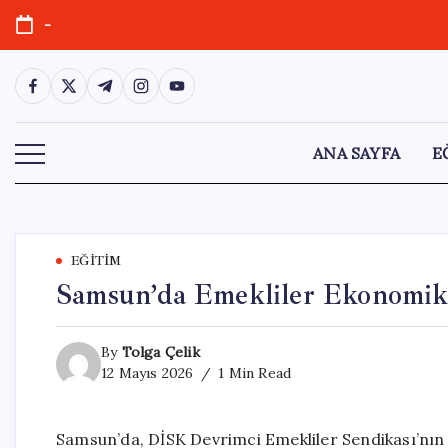
Skip
-
to
content
https://www.facebook.com/
https://twitter.com/
https://t.me/
https://www.instagram.com/
https://youtube.com/
ANA SAYFA
E
EĞITIM
Samsun’da Emekliler Ekonomik 
By
Tolga Çelik
12 Mayıs 2026
1 Min Read
Samsun’da, DİSK Devrimci Emekliler Sendikası’nın 