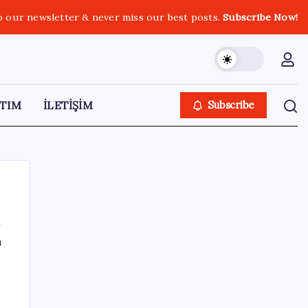
o our newsletter & never miss our best posts.
Subscribe Now!
TIM
İLETİŞİM
Subscribe
ı
SON YAZILAR
İYİ Parti’den ‘çerçeve yasa’ hamlesi:
Komisyon’dan canlı yayın açtı