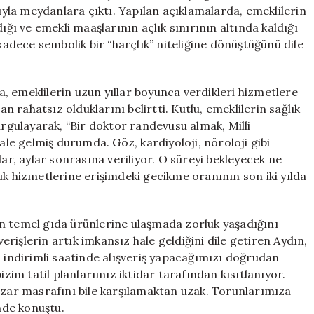
Etti
la meydanlara çıktı. Yapılan açıklamalarda, emeklilerin
için
ığı ve emekli maaşlarının açlık sınırının altında kaldığı
 sadece sembolik bir “harçlık” niteliğine dönüştüğünü dile
, emeklilerin uzun yıllar boyunca verdikleri hizmetlere
rahatsız olduklarını belirtti. Kutlu, emeklilerin sağlık
urgulayarak, “Bir doktor randevusu almak, Milli
e gelmiş durumda. Göz, kardiyoloji, nöroloji gibi
lar, aylar sonrasına veriliyor. O süreyi bekleyecek ne
ık hizmetlerine erişimdeki gecikme oranının son iki yılda
n temel gıda ürünlerine ulaşmada zorluk yaşadığını
verişlerin artık imkansız hale geldiğini dile getiren Aydın,
n indirimli saatinde alışveriş yapacağımızı doğrudan
izim tatil planlarımız iktidar tarafından kısıtlanıyor.
pazar masrafını bile karşılamaktan uzak. Torunlarımıza
inde konuştu.