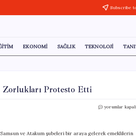
Subscribe t
ĞİTİM
EKONOMİ
SAĞLIK
TEKNOLOJİ
TANI
Zorlukları Protesto Etti
Samsun’da
yorumlar kapal
Emekliler
Ekonomik
Zorlukları
Protesto
Samsun ve Atakum şubeleri bir araya gelerek emeklilerin