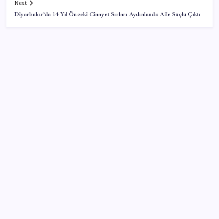
Next
Diyarbakır’da 14 Yıl Önceki Cinayet Sırları Aydınlandı: Aile Suçlu Çıktı
SON YAZILAR
İl içi mazeret atamaları açıklandı
Emekli aylıklarında ocak zammı için ilk rakamlar
netleşti: Masada 3 farklı senaryo var
5.1 milyon emekliye 3552 TL fark ödemesi
Mersin’deki orman yangını ikinci gününde kontrol
altına alındı