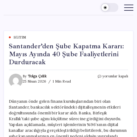
Skip
to
content
EĞITIM
Santander’den Şube Kapatma Kararı:
Mayıs Ayında 40 Şube Faaliyetlerini
Durduracak
Santander’den
By
Tolga Çelik
yorumlar kapalı
Şube
25 Nisan 2026
1 Min Read
Kapatma
Kararı:
Mayıs
Dünyanın önde gelen finans kuruluşlarından biri olan
Ayında
Santander, bankacılık sektöründeki dijitalleşmenin etkileri
40
Şube
doğrultusunda önemli bir karar aldı. Banka, Birleşik
Faaliyetlerini
Krallık’taki şube ağını küçültme sürecine girdiğini duyurdu.
Durduracak
Yapılan açıklamada, müşteri işlemlerinin %96’sının dijital
için
kanallar aracılığıyla gerçekleştirildiği belirtilerek, bu durumun
şube kapanmalarının en önemli nedeni olduğu vurgulandı.