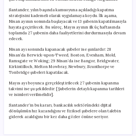
Santander, yılın başında kamuoyuna açıkladığı kapatma
stratejisini kademeli olarak uygulamaya koydu. İlk aşama,
Nisan ayının sonunda başlayacak ve 13 şubenin kapatılmasıyla
hayata geçirilecek. Bu süreç, Mayıs ayının ilk üç haftasında
toplamda 27 şubenin daha faaliyetlerini durdurmasıyla devam
edecek.
Nisan ayı sonunda kapanacak şubeler ise şunlardır: 28
Nisan’da Berwick-upon-Tweed, Boston, Evesham, Mold,
Ramsgate ve Woking; 29 Nisan’da ise Bangor, Bridgwater,
Kirkintilloch, Melton Mowbray, Newbury, Scunthorpe ve
Tonbridge şubeleri kapatılacak.
Mayıs ayı boyunca gerçekleştirilecek 27 şubenin kapanma
takvimi ise şu şekildedir: [Şubelerin detaylı kapanma tarihleri
ve isimleri verilmelidir].
Santander’in bu kararı, bankacılık sektöründeki dijital
dönüşümün hız kazandığını ve fiziksel şubelere olan talebin
giderek azaldığını bir kez daha gözler önüne seriyor.