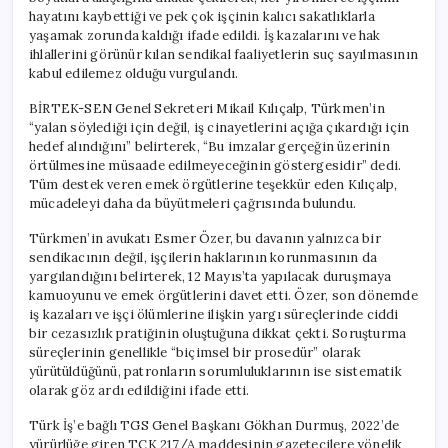
hayatını kaybettiği ve pek çok işçinin kalıcı sakatlıklarla
yaşamak zorunda kaldığı ifade edildi. İş kazalarını ve hak
ihlallerini görünür kılan sendikal faaliyetlerin suç sayılmasının
kabul edilemez olduğu vurgulandı.
BİRTEK-SEN Genel Sekreteri Mikail Kılıçalp, Türkmen’in
“yalan söylediği için değil, iş cinayetlerini açığa çıkardığı için
hedef alındığını” belirterek, “Bu imzalar gerçeğin üzerinin
örtülmesine müsaade edilmeyeceğinin göstergesidir” dedi.
Tüm destek veren emek örgütlerine teşekkür eden Kılıçalp,
mücadeleyi daha da büyütmeleri çağrısında bulundu.
Türkmen’in avukatı Esmer Özer, bu davanın yalnızca bir
sendikacının değil, işçilerin haklarının korunmasının da
yargılandığını belirterek, 12 Mayıs’ta yapılacak duruşmaya
kamuoyunu ve emek örgütlerini davet etti. Özer, son dönemde
iş kazaları ve işçi ölümlerine ilişkin yargı süreçlerinde ciddi
bir cezasızlık pratiğinin oluştuğuna dikkat çekti. Soruşturma
süreçlerinin genellikle “biçimsel bir prosedür” olarak
yürütüldüğünü, patronların sorumluluklarının ise sistematik
olarak göz ardı edildiğini ifade etti.
Türk İş’e bağlı TGS Genel Başkanı Gökhan Durmuş, 2022’de
yürürlüğe giren TCK 217/A maddesinin gazetecilere yönelik