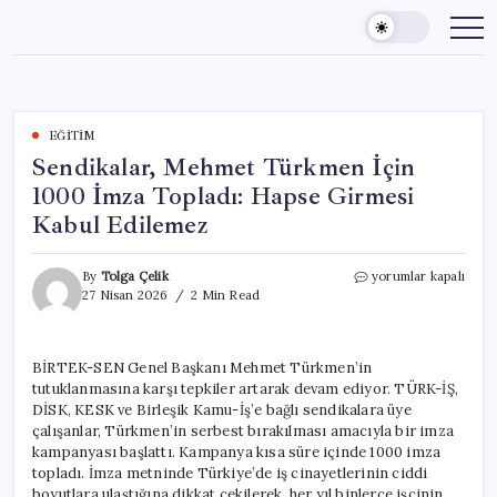
Skip
to
content
EĞITIM
Sendikalar, Mehmet Türkmen İçin
1000 İmza Topladı: Hapse Girmesi
Kabul Edilemez
Sendikalar,
By
Tolga Çelik
yorumlar kapalı
Mehmet
27 Nisan 2026
2 Min Read
Türkmen
İçin
1000
BİRTEK-SEN Genel Başkanı Mehmet Türkmen’in
İmza
tutuklanmasına karşı tepkiler artarak devam ediyor. TÜRK-İŞ,
Topladı:
Hapse
DİSK, KESK ve Birleşik Kamu-İş’e bağlı sendikalara üye
Girmesi
çalışanlar, Türkmen’in serbest bırakılması amacıyla bir imza
Kabul
kampanyası başlattı. Kampanya kısa süre içinde 1000 imza
Edilemez
topladı. İmza metninde Türkiye’de iş cinayetlerinin ciddi
için
boyutlara ulaştığına dikkat çekilerek, her yıl binlerce işçinin