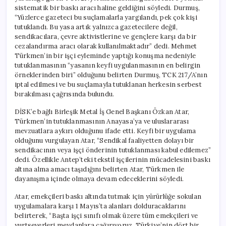
sistematik bir baskı aracı haline geldiğini söyledi. Durmuş,
“Yüzlerce gazeteci bu suçlamalarla yargılandı, pek çok kişi
tutuklandı. Bu yasa artık yalnızca gazetecilere değil,
sendikacılara, çevre aktivistlerine ve gençlere karşı da bir
cezalandırma aracı olarak kullanılmaktadır” dedi. Mehmet
Türkmen’in bir işçi eyleminde yaptığı konuşma nedeniyle
tutuklanmasının “yasanın keyfi uygulanmasının en belirgin
örneklerinden biri” olduğunu belirten Durmuş, TCK 217/A’nın
iptal edilmesi ve bu suçlamayla tutuklanan herkesin serbest
bırakılması çağrısında bulundu.
DİSK’e bağlı Birleşik Metal İş Genel Başkanı Özkan Atar,
Türkmen’in tutuklanmasının Anayasa’ya ve uluslararası
mevzuatlara aykırı olduğunu ifade etti. Keyfi bir uygulama
olduğunu vurgulayan Atar, “Sendikal faaliyetten dolayı bir
sendikacının veya işçi önderinin tutuklanması kabul edilemez”
dedi. Özellikle Antep’teki tekstil işçilerinin mücadelesini baskı
altına alma amacı taşıdığını belirten Atar, Türkmen ile
dayanışma içinde olmaya devam edeceklerini söyledi.
Atar, emekçileri baskı altında tutmak için yürürlüğe sokulan
uygulamalara karşı 1 Mayıs’ta alanları dolduracaklarını
belirterek, “Başta işçi sınıfı olmak üzere tüm emekçileri ve
yurtseverleri meydanlara çağırıyoruz. Türkiye’nin dört bir