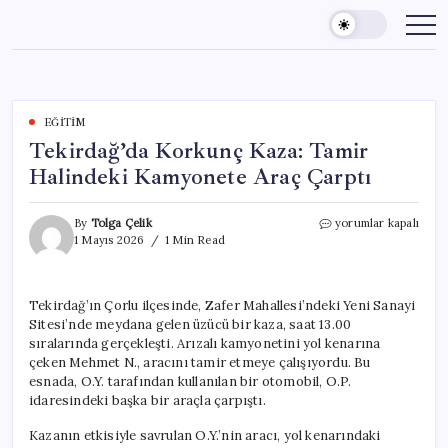
Skip
to
content
EĞITIM
Tekirdağ’da Korkunç Kaza: Tamir
Halindeki Kamyonete Araç Çarptı
Tekirdağ’da
By
Tolga Çelik
yorumlar kapalı
Korkunç
1 Mayıs 2026
1 Min Read
Kaza:
Tamir
Halindeki
Tekirdağ’ın Çorlu ilçesinde, Zafer Mahallesi’ndeki Yeni Sanayi
Kamyonete
Sitesi’nde meydana gelen üzücü bir kaza, saat 13.00
Araç
Çarptı
sıralarında gerçekleşti. Arızalı kamyonetini yol kenarına
için
çeken Mehmet N., aracını tamir etmeye çalışıyordu. Bu
esnada, O.Y. tarafından kullanılan bir otomobil, O.P.
idaresindeki başka bir araçla çarpıştı.
Kazanın etkisiyle savrulan O.Y.’nin aracı, yol kenarındaki