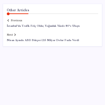
Other Articles
Previous
İstanbul’da Trafik Felç Oldu; Yoğunluk Yüzde 80’e Ulaştı
Next
Nisan Ayında ABD Bütçesi 215 Milyar Dolar Fazla Verdi
SON YAZILAR
İYİ Parti’den ‘çerçeve yasa’ hamlesi: Komisyon’dan