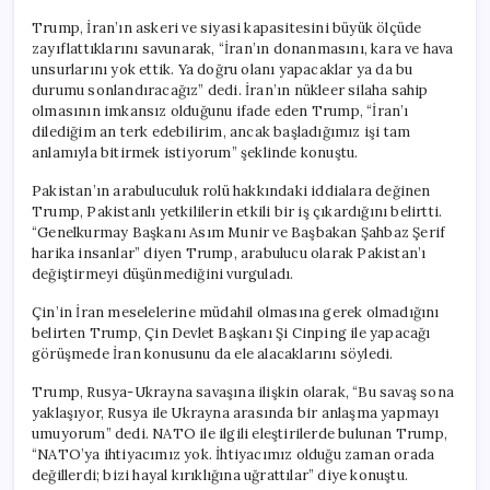
Trump, İran’ın askeri ve siyasi kapasitesini büyük ölçüde
zayıflattıklarını savunarak, “İran’ın donanmasını, kara ve hava
unsurlarını yok ettik. Ya doğru olanı yapacaklar ya da bu
durumu sonlandıracağız” dedi. İran’ın nükleer silaha sahip
olmasının imkansız olduğunu ifade eden Trump, “İran’ı
dilediğim an terk edebilirim, ancak başladığımız işi tam
anlamıyla bitirmek istiyorum” şeklinde konuştu.
Pakistan’ın arabuluculuk rolü hakkındaki iddialara değinen
Trump, Pakistanlı yetkililerin etkili bir iş çıkardığını belirtti.
“Genelkurmay Başkanı Asım Munir ve Başbakan Şahbaz Şerif
harika insanlar” diyen Trump, arabulucu olarak Pakistan’ı
değiştirmeyi düşünmediğini vurguladı.
Çin’in İran meselelerine müdahil olmasına gerek olmadığını
belirten Trump, Çin Devlet Başkanı Şi Cinping ile yapacağı
görüşmede İran konusunu da ele alacaklarını söyledi.
Trump, Rusya-Ukrayna savaşına ilişkin olarak, “Bu savaş sona
yaklaşıyor, Rusya ile Ukrayna arasında bir anlaşma yapmayı
umuyorum” dedi. NATO ile ilgili eleştirilerde bulunan Trump,
“NATO’ya ihtiyacımız yok. İhtiyacımız olduğu zaman orada
değillerdi; bizi hayal kırıklığına uğrattılar” diye konuştu.