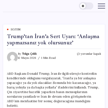
Skip
to
content
EĞITIM
Trump’tan İran’a Sert Uyarı: ‘Anlaşma
yapmazsanız yok olursunuz’
Trump’tan
By
Tolga Çelik
yorumlar kapalı
İran’a
12 Mayıs 2026
1 Min Read
Sert
Uyarı:
‘Anlaşma
ABD Başkanı Donald Trump, İran ile ilgili süreçte kontrolün
yapmazsanız
kendilerinde olduğunu vurgulayarak, “İran’la ya bir anlaşma
yok
olursunuz’
yapacağız ya da yok olacaklar. Sonunda biz kazanacağız, ya
için
barış yoluyla ya da başka yollarla” ifadelerini kullandı. Trump,
Çin ziyaretine hazırlık yaparken basın mensuplarının
sorularını yanıtladı ve İran ile devam eden görüşmelerin
ABD’nin menfaatine bir sonuç doğuracağına inandığını
belirtti.