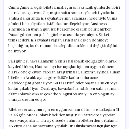
Cuma günleri, uçak bileti almak için en avantajlı günlerden biri
olarak öne çıkıyor. Geçmişte hafta sonları yüksek fiyatlarla
anılsa da, şu anda iş seyahatlerinin azalması nedeniyle Cuma
günleri bilet fiyatları %18’e kadar düşebiliyor. Business
sınıfında en uygun gün ise Perşembe olarak belirlenirken,
Pazar günleri en pahalı günler arasında yer alıyor. Şirket
temsilcileri, iş seyahati yapanların daha erken dönmeye
başladığını, bu durumun da talep dinamiklerini değiştirdiğini
belirtiyor.
Salı günleri havaalanlarının en az kalabalık olduğu gün olarak
kaydedilirken, Haziran ayı ise uçuşlar için en uygun dönem
olarak öne çıkıyor. Yapılan araştırmalar, Haziran ayında alınan
biletlerin Aralık ayına göre %68’e kadar daha ucuz
olabileceğini gösteriyor. Bu tasarruf, bilet başına 300 euroya
kadar çıkabiliyor. Ocak ayı, havaalanlarındaki en sakin zaman
dilimi olarak dikkat çekerken, Ağustos ayı yılın en yoğun ayı
olmaya devam ediyor.
Bilet rezervasyonu için en uygun zaman dilimi ise kalkıştan 31
ila 45 gün öncesi olarak belirlenmiştir. Bu tarihlerde yapılan
rezervasyonlarla, altı ay önceden alınan biletlerden ortalama
46 euro daha az harcama yapılabilir. Uluslararası uçuşlar için