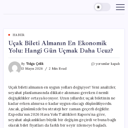
Skip
to
content
HABER
Uçak Bileti Almanın En Ekonomik
Yolu: Hangi Gün Uçmak Daha Ucuz?
Uçak
By
Tolga Çelik
yorumlar kapalı
Bileti
13 Mayıs 2026
2 Min Read
Almanın
En
Ekonomik
Uçak bileti almanın en uygun yolları değişiyor! Yeni analizler,
Yolu:
seyahat planlamasında dikkate alınması gereken önemli
Hangi
Gün
değişiklikler ortaya koyuyor. Uzun yıllardır, uçak biletinin ne
Uçmak
kadar erken alınırsa o kadar uygun olacağı düşünülüyordu.
Daha
Ancak, günümüzde bu strateji her zaman geçerli değildir.
Ucuz?
Expedia’nın 2026 Hava Yolu Taktikleri Raporu’na göre,
için
seyahat alışkanlıkları büyük bir değişim geçirdi ve buna bağlı
olarak bilet fiyatları da farklı bir seyir izlemeye başladı.