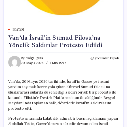
EĞITIM
Van’da İsrail’in Sumud Filosu’na
Yönelik Saldırılar Protesto Edildi
Van’da
By
Tolga Çelik
yorumlar kapalı
İsrail’in
20 Mayıs 2026
1 Min Read
Sumud
Filosu’na
Yönelik
Van’da, 20 Mayıs 2026 tarihinde, İsrail’in Gazze’ye insani
Saldırılar
yardım taşımak üzere yola çıkan Küresel Sumud Filosu’na
Protesto
Edildi
uluslararası sularda düzenlediği saldırı büyük bir protesto ile
için
kınandı. Filistin’e Destek Platformu’nun öncülüğünde Beşyol
Meydanı’nda toplanan halk, dövizlerle İsrail’in saldırılarını
protesto etti.
Protesto sırasında kalabalık adına bir basın açıklaması yapan
Abdullah Tekin, Gazze’de uzun süredir devam eden İsrail