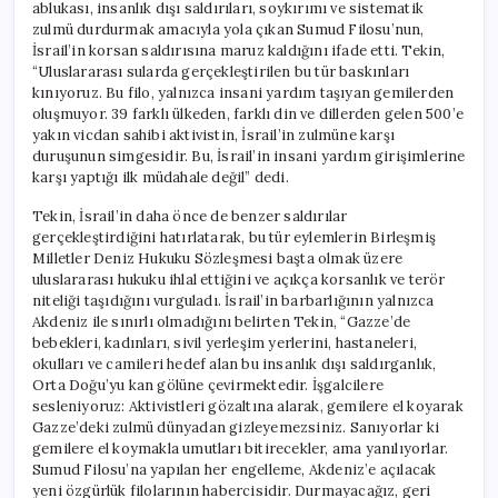
ablukası, insanlık dışı saldırıları, soykırımı ve sistematik
zulmü durdurmak amacıyla yola çıkan Sumud Filosu’nun,
İsrail’in korsan saldırısına maruz kaldığını ifade etti. Tekin,
“Uluslararası sularda gerçekleştirilen bu tür baskınları
kınıyoruz. Bu filo, yalnızca insani yardım taşıyan gemilerden
oluşmuyor. 39 farklı ülkeden, farklı din ve dillerden gelen 500’e
yakın vicdan sahibi aktivistin, İsrail’in zulmüne karşı
duruşunun simgesidir. Bu, İsrail’in insani yardım girişimlerine
karşı yaptığı ilk müdahale değil” dedi.
Tekin, İsrail’in daha önce de benzer saldırılar
gerçekleştirdiğini hatırlatarak, bu tür eylemlerin Birleşmiş
Milletler Deniz Hukuku Sözleşmesi başta olmak üzere
uluslararası hukuku ihlal ettiğini ve açıkça korsanlık ve terör
niteliği taşıdığını vurguladı. İsrail’in barbarlığının yalnızca
Akdeniz ile sınırlı olmadığını belirten Tekin, “Gazze’de
bebekleri, kadınları, sivil yerleşim yerlerini, hastaneleri,
okulları ve camileri hedef alan bu insanlık dışı saldırganlık,
Orta Doğu’yu kan gölüne çevirmektedir. İşgalcilere
sesleniyoruz: Aktivistleri gözaltına alarak, gemilere el koyarak
Gazze’deki zulmü dünyadan gizleyemezsiniz. Sanıyorlar ki
gemilere el koymakla umutları bitirecekler, ama yanılıyorlar.
Sumud Filosu’na yapılan her engelleme, Akdeniz’e açılacak
yeni özgürlük filolarının habercisidir. Durmayacağız, geri