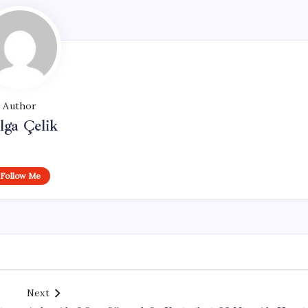
Author
lga Çelik
Follow Me
Next