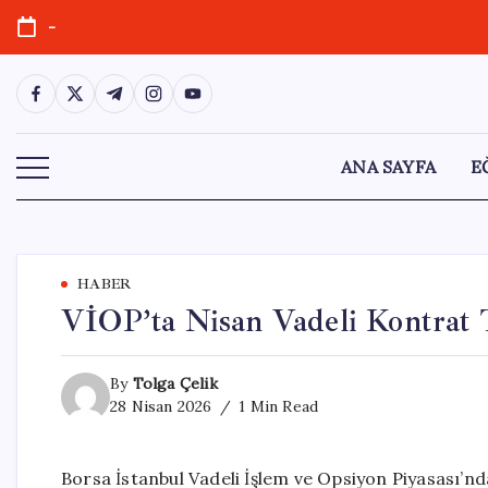
Skip
-
to
content
https://www.facebook.com/
https://twitter.com/
https://t.me/
https://www.instagram.com/
https://youtube.com/
ANA SAYFA
E
HABER
VİOP’ta Nisan Vadeli Kontrat T
By
Tolga Çelik
28 Nisan 2026
1 Min Read
Borsa İstanbul Vadeli İşlem ve Opsiyon Piyasası’nd