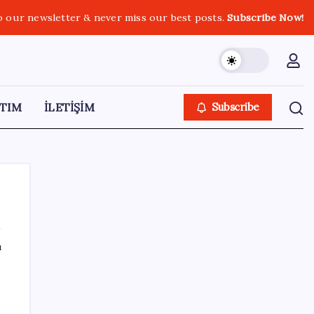
o our newsletter & never miss our best posts.
Subscribe Now!
TIM
İLETİŞİM
Subscribe
ı
SON YAZILAR
İl içi mazeret atamaları açıklandı