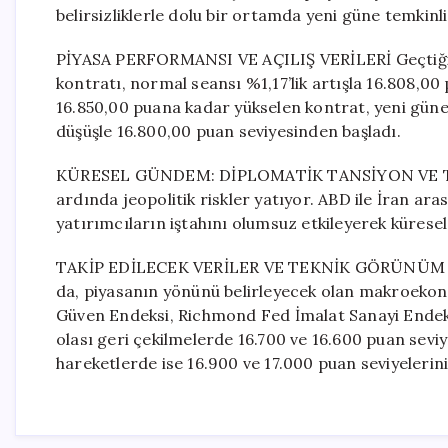
belirsizliklerle dolu bir ortamda yeni güne temkinli 
PİYASA PERFORMANSI VE AÇILIŞ VERİLERİ Geçtiğimi
kontratı, normal seansı %1,17’lik artışla 16.808,0
16.850,00 puana kadar yükselen kontrat, yeni güne
düşüşle 16.800,00 puan seviyesinden başladı.
KÜRESEL GÜNDEM: DİPLOMATİK TANSİYON VE TEDİ
ardında jeopolitik riskler yatıyor. ABD ile İran a
yatırımcıların iştahını olumsuz etkileyerek kürese
TAKİP EDİLECEK VERİLER VE TEKNİK GÖRÜNÜM Bugün
da, piyasanın yönünü belirleyecek olan makroekon
Güven Endeksi, Richmond Fed İmalat Sanayi Endeksi 
olası geri çekilmelerde 16.700 ve 16.600 puan seviy
hareketlerde ise 16.900 ve 17.000 puan seviyelerini