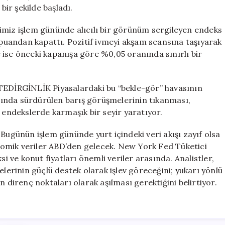
Bir
bir şekilde başladı.
Başlangıç
Yaptı
z işlem gününde alıcılı bir görünüm sergileyen endeks
için
0 puandan kapattı. Pozitif ivmeyi akşam seansına taşıyarak
 ise önceki kapanışa göre %0,05 oranında sınırlı bir
RGİNLİK Piyasalardaki bu “bekle-gör” havasının
rasında sürdürülen barış görüşmelerinin tıkanması,
l endekslerde karmaşık bir seyir yaratıyor.
ün işlem gününde yurt içindeki veri akışı zayıf olsa
omik veriler ABD’den gelecek. New York Fed Tüketici
ve konut fiyatları önemli veriler arasında. Analistler,
elerinin güçlü destek olarak işlev göreceğini; yukarı yönlü
n direnç noktaları olarak aşılması gerektiğini belirtiyor.