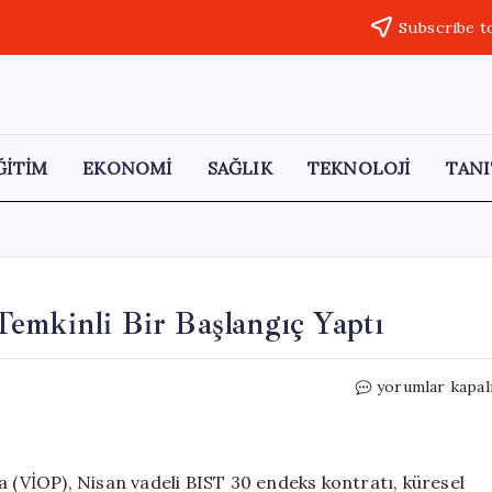
Subscribe t
ĞİTİM
EKONOMİ
SAĞLIK
TEKNOLOJİ
TANI
emkinli Bir Başlangıç Yaptı
VİOP’ta
yorumlar kapal
Nisan
Vadeli
Kontrat
Temkinli
a (VİOP), Nisan vadeli BIST 30 endeks kontratı, küresel