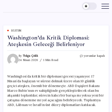
Skip
to
content
EĞITIM
Washington’da Kritik Diplomasi:
Ateşkesin Geleceği Belirleniyor
Washington’da
By
Tolga Çelik
yorumlar kapalı
Kritik
24 Nisan 2026
1 Min Read
Diplomasi:
Ateşkesin
Geleceği
Washington’da kritik bir diplomasi gecesi yaşanıyor. 17
Belirleniyor
Nisan’da başlayan ve süresi dolmak üzere olan 10 günlük
için
geçici ateşkes, önemli bir dönemeçte. ABD Dışişleri Bakanı
Marco Rubio’nun ev sahipliğinde gerçekleştirilecek olan bu
akşamki toplantılar, sürecin kalıcı bir barışa mı yoksa yeni bir
çatışma dönemine mi yol açacağını belirleyecek. Toplantıya
ABD, Lübnan ve İsrail’in üst düzey diplomatları katılacak.