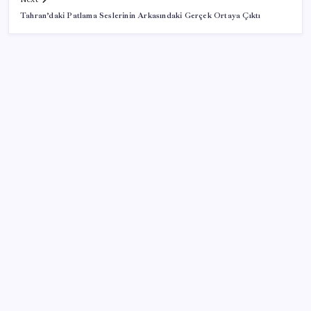
Tahran’daki Patlama Seslerinin Arkasındaki Gerçek Ortaya Çıktı
SON YAZILAR
Trabzon’da dev yatırım hamlesi
İl içi mazeret atamaları açıklandı
Emekli aylıklarında ocak zammı için ilk rakamlar
netleşti: Masada 3 farklı senaryo var
5.1 milyon emekliye 3552 TL fark ödemesi
Mersin’deki orman yangını ikinci gününde kontrol