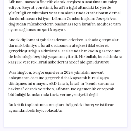
Lübnan, masada öncelik olarak ateşkesin uzatılmasını talep
ediyor. Beyrut yönetimi, İsrail’in işgal altındaki köylerde
yürüttüğü ev yıkımları ve tarım alanlarındaki tahribatın derhal
durdurulmasını istiyor. Lübnan Cumhurbaşkanı Joseph Avn,
doğrudan müzakerelerin başlaması için İsrail’in ateşkese tam
uyum sağlamasını şart koşuyor.
Ancak diplomasi çabaları devam ederken, sahada çatışmalar
durmak bilmiyor. İsrail ordusunun ateşkesi ihlal ederek
gerçekleştirdiği saldırılarda, aralarında bir kadın gazetecinin
de bulunduğu beş kişi yaşamını yitirdi. Hizbullah, bu saldırılara
karşılık vererek İsrail askerlerini hedef aldığını duyurdu.
Washington, bu görüşmelerin 2024 yılındaki mevcut
anlaşmanın ötesine geçerek daha kapsamlı bir uzlaşıya
dönüşmesini umuyor. ABD tarafı, İsrail’in “kendi savunma
hakkına” destek verirken, Lübnan ise egemenlik ve toprak
bütünlüğü konularında taviz vermeye niyetli değil.
Bu kritik toplantının sonuçları, bölgedeki barış ve istikrar
açısından belirleyici olacaktır.