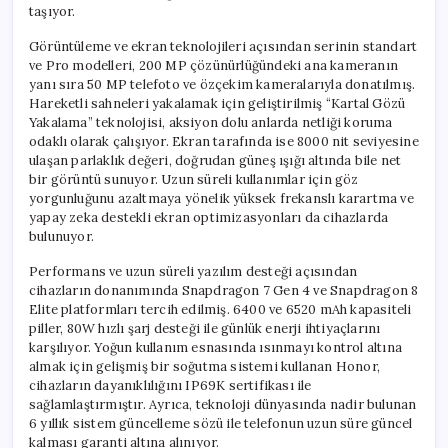
taşıyor.
Görüntüleme ve ekran teknolojileri açısından serinin standart
ve Pro modelleri, 200 MP çözünürlüğündeki ana kameranın
yanı sıra 50 MP telefoto ve özçekim kameralarıyla donatılmış.
Hareketli sahneleri yakalamak için geliştirilmiş “Kartal Gözü
Yakalama” teknolojisi, aksiyon dolu anlarda netliği koruma
odaklı olarak çalışıyor. Ekran tarafında ise 8000 nit seviyesine
ulaşan parlaklık değeri, doğrudan güneş ışığı altında bile net
bir görüntü sunuyor. Uzun süreli kullanımlar için göz
yorgunluğunu azaltmaya yönelik yüksek frekanslı karartma ve
yapay zeka destekli ekran optimizasyonları da cihazlarda
bulunuyor.
Performans ve uzun süreli yazılım desteği açısından
cihazların donanımında Snapdragon 7 Gen 4 ve Snapdragon 8
Elite platformları tercih edilmiş. 6400 ve 6520 mAh kapasiteli
piller, 80W hızlı şarj desteği ile günlük enerji ihtiyaçlarını
karşılıyor. Yoğun kullanım esnasında ısınmayı kontrol altına
almak için gelişmiş bir soğutma sistemi kullanan Honor,
cihazların dayanıklılığını IP69K sertifikası ile
sağlamlaştırmıştır. Ayrıca, teknoloji dünyasında nadir bulunan
6 yıllık sistem güncelleme sözü ile telefonun uzun süre güncel
kalması garanti altına alınıyor.