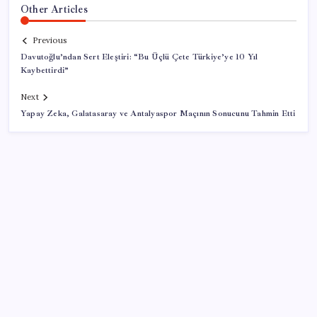
Other Articles
Previous
Davutoğlu’ndan Sert Eleştiri: “Bu Üçlü Çete Türkiye’ye 10 Yıl
Kaybettirdi”
Next
Yapay Zeka, Galatasaray ve Antalyaspor Maçının Sonucunu Tahmin Etti
SON YAZILAR
İYİ Parti’den ‘çerçeve yasa’ hamlesi: Komisyon’dan