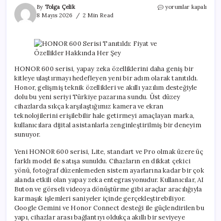
HONOR
By
Tolga Çelik
yorumlar kapalı
600
8 Mayıs 2026
2 Min Read
Serisi
Tanıtıldı:
Fiyat
ve
Özellikler
Hakkında
HONOR 600 serisi, yapay zeka özelliklerini daha geniş bir
Her
kitleye ulaştırmayı hedefleyen yeni bir adım olarak tanıtıldı.
Şey
Honor, gelişmiş teknik özellikleri ve akıllı yazılım desteğiyle
için
dolu bu yeni seriyi Türkiye pazarına sundu. Üst düzey
cihazlarda sıkça karşılaştığımız kamera ve ekran
teknolojilerini erişilebilir hale getirmeyi amaçlayan marka,
kullanıcılara dijital asistanlarla zenginleştirilmiş bir deneyim
sunuyor.
Yeni HONOR 600 serisi, Lite, standart ve Pro olmak üzere üç
farklı model ile satışa sunuldu. Cihazların en dikkat çekici
yönü, fotoğraf düzenlemeden sistem ayarlarına kadar bir çok
alanda etkili olan yapay zeka entegrasyonudur. Kullanıcılar, AI
Buton ve görseli videoya dönüştürme gibi araçlar aracılığıyla
karmaşık işlemleri saniyeler içinde gerçekleştirebiliyor.
Google Gemini ve Honor Connect desteği ile güçlendirilen bu
yapı, cihazlar arası bağlantıyı oldukça akıllı bir seviyeye