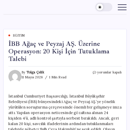
Skip
to
content
EĞITIM
İBB Ağaç ve Peyzaj AŞ. Üzerine
Operasyon: 20 Kişi İçin Tutuklama
Talebi
İBB
By
Tolga Çelik
yorumlar kapalı
Ağaç
11 Mayıs 2026
1 Min Read
ve
Peyzaj
AŞ.
İstanbul Cumhuriyet Başsavcılığı, İstanbul Büyükşehir
Üzerine
Belediyesi (İBB) bünyesindeki Ağaç ve Peyzaj AŞ.’ye yönelik
Operasyon:
20
yürütülen soruşturma çerçevesinde önemli bir gelişmeye imza
Kişi
attı. Yapılan operasyon neticesinde gözaltına alınan 24
İçin
kişiden 4’ü, adli kontrol şartıyla serbest bırakıldı. Ancak, geri
Tutuklama
kalan 20 kişi, savcılık ifadelerinin ardından tutuklanmaları
Talebi
talebiyle nöbetçi Sulh Ceza Hakimliği’ne sevk edildi. Olayın