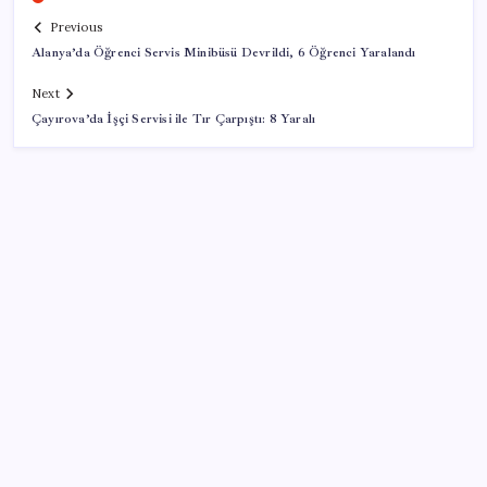
Previous
Alanya’da Öğrenci Servis Minibüsü Devrildi, 6 Öğrenci Yaralandı
Next
Çayırova’da İşçi Servisi ile Tır Çarpıştı: 8 Yaralı
SON YAZILAR
İYİ Parti’den ‘çerçeve yasa’ hamlesi: Komisyon’dan
canlı yayın açtı
BDDK’den tasarruf finansman şirketlerine yeni