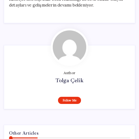
için
detayları ve gelişmelerin devamı bekleniyor.
Author
Tolga Çelik
Follow Me
Other Articles